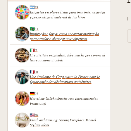
ES
Etiquetas escolares listas para imprimir: organiza
y personaliza el material de tus hijos
I
PT
R
Inspiração e força: como encontrar motivação
para estudar e alcançar seus objetivos
IT
Creatività e originalità: Idee uniche per corone di
laurea indimenticabili
FR
Une étudiante de Gaza quitte la France pour le
Qatar après des déclarations antisémites
DE
Herzliche Glückwünsche zum Internationalen
Frauentag!
EN
Fresh and Inviting: Spring Fireplace Mantel
Styling Ideas