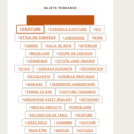
SUJETS TENDANCE
DÉCORATION INTÉRIEURE
#
COIFFURE
#
#
CONSEILS COIFFURE
#
DIY
STYLE DE CHEVEUX
#
JARDINAGE
#
#
MODE
#
HOMME
#
SALLE DE BAIN
#
INTÉRIEUR
BRICOLAGE
COUPE DE CHEVEUX
#
#
#
CÉRAMIQUE
#
TOYOTA LAND CRUISER
DÉCORATION
#
#
STYLE
#
CADEAUX ÉLÉGANTS
#
DÉCOUVERTE
#
CONSEILS PRATIQUES
TRANSPORT HUMANITAIRE
#
#
MARIAGE
#
FEMME 50 ANS
#
COIFFURE TENDANCE
#
DÉMONTAGE VOLET ROULANT
#
ARTISANAT
PORCELAINE
#
#
MÉDIAS GRATUITS
PEINTURE
#
#
DÉCORATION DE TABLE
IDÉES DÉCO
CHAMBRE
#
#
#
HISTOIRE
#
BIEN-ÊTRE
#
GARÇON
#
ASTUCES