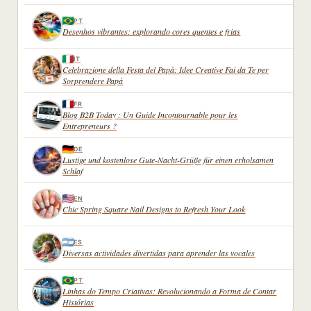
PT
Desenhos vibrantes: explorando cores quentes e frias
IT
Celebrazione della Festa del Papà: Idee Creative Fai da Te per
Sorprendere Papà
FR
Blog B2B Today : Un Guide Incontournable pour les
Entrepreneurs ?
DE
Lustige und kostenlose Gute-Nacht-Grüße für einen erholsamen
Schlaf
EN
Chic Spring Square Nail Designs to Refresh Your Look
ES
Diversas actividades divertidas para aprender las vocales
PT
Linhas do Tempo Criativas: Revolucionando a Forma de Contar
Histórias