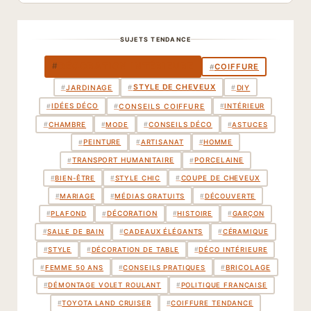
SUJETS TENDANCE
DÉCORATION INTÉRIEURE
#
COIFFURE
#
STYLE DE CHEVEUX
#
JARDINAGE
#
DIY
#
IDÉES DÉCO
#
#
CONSEILS COIFFURE
#
INTÉRIEUR
CHAMBRE
CONSEILS DÉCO
#
#
#
MODE
#
ASTUCES
PEINTURE
#
#
ARTISANAT
#
HOMME
TRANSPORT HUMANITAIRE
PORCELAINE
#
#
COUPE DE CHEVEUX
#
#
BIEN-ÊTRE
#
STYLE CHIC
#
MARIAGE
#
MÉDIAS GRATUITS
#
DÉCOUVERTE
DÉCORATION
#
#
PLAFOND
#
HISTOIRE
#
GARÇON
#
SALLE DE BAIN
#
CADEAUX ÉLÉGANTS
#
CÉRAMIQUE
#
STYLE
#
DÉCORATION DE TABLE
#
DÉCO INTÉRIEURE
BRICOLAGE
#
#
FEMME 50 ANS
#
CONSEILS PRATIQUES
#
DÉMONTAGE VOLET ROULANT
#
POLITIQUE FRANÇAISE
#
TOYOTA LAND CRUISER
#
COIFFURE TENDANCE