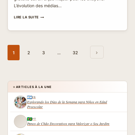
L’évolution des médias…
INFORMER
LIRE LA SUITE
SANS
PAYER
AVEC
LES
MÉDIAS
Navigation
Page
GRATUITS
de
1
2
3
…
32
COMME
suivante
page
FRANCE
INFO
ET
MEDIAPART
ESSAI
ARTICLES À LA UNE
★
ES
Explorando los Días de la Semana para Niños en Edad
Preescolar
PT
Panos de Chão Decorativos para Valorizar o Seu Jardim