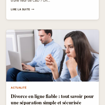
d’une fleur de CBD ? On…
QUEL
LIRE LA SUITE
EST
LE
TAUX
D’UNE
FLEUR
DE
CBD
NORMALE
?
CE
QUE
DISENT
VRAIMENT
LES
CHIFFRES
ACTUALITÉ
Divorce en ligne fiable : tout savoir pour
une séparation simple et sécurisée