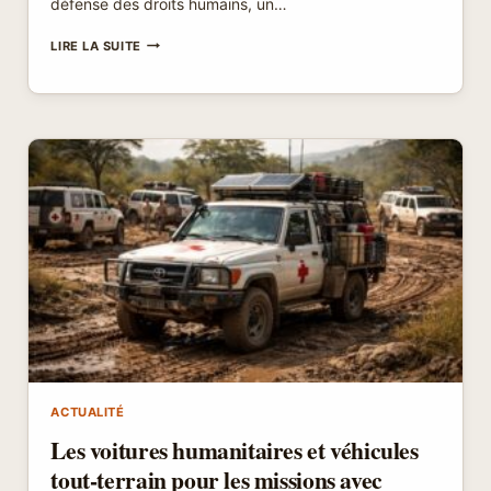
défense des droits humains, un…
LIVRES
LIRE LA SUITE
REPORTAGES
PAIX
MONDE
POUR
OFFRIR
AVEC
ESSAIS
AMNESTY
INTERNATIONAL
ACTUALITÉ
Les voitures humanitaires et véhicules
tout-terrain pour les missions avec