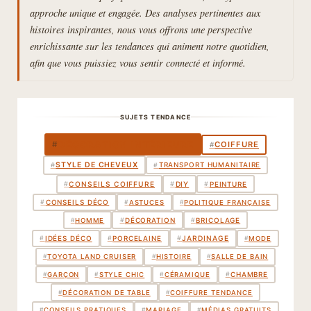
approche unique et engagée. Des analyses pertinentes aux
histoires inspirantes, nous vous offrons une perspective
enrichissante sur les tendances qui animent notre quotidien,
afin que vous puissiez vous sentir connecté et informé.
SUJETS TENDANCE
DÉCORATION INTÉRIEURE
#
COIFFURE
#
STYLE DE CHEVEUX
TRANSPORT HUMANITAIRE
#
#
PEINTURE
#
CONSEILS COIFFURE
#
DIY
#
CONSEILS DÉCO
#
#
ASTUCES
#
POLITIQUE FRANÇAISE
DÉCORATION
BRICOLAGE
#
#
#
HOMME
IDÉES DÉCO
PORCELAINE
#
#
#
JARDINAGE
#
MODE
#
TOYOTA LAND CRUISER
#
HISTOIRE
#
SALLE DE BAIN
CHAMBRE
#
#
GARÇON
#
STYLE CHIC
#
CÉRAMIQUE
#
DÉCORATION DE TABLE
#
COIFFURE TENDANCE
#
CONSEILS PRATIQUES
#
MARIAGE
#
MÉDIAS GRATUITS