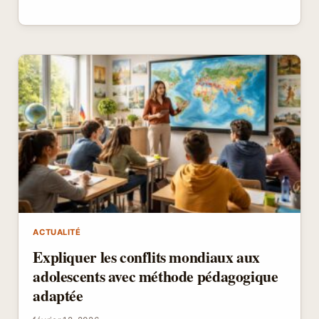
SON
BUDGET
INFORMATION
AVEC
MÉDIAS
GRATUITS,
PODCASTS
ET
SOURCES
JOURNALISTIQUES
OUVERTES
ACTUALITÉ
Expliquer les conflits mondiaux aux
adolescents avec méthode pédagogique
adaptée