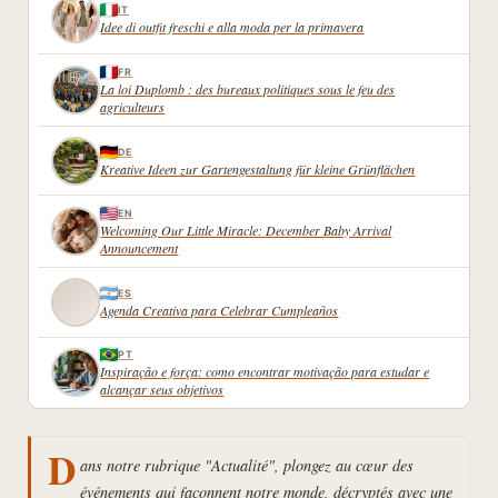
IT
Idee di outfit freschi e alla moda per la primavera
FR
La loi Duplomb : des bureaux politiques sous le feu des
agriculteurs
DE
Kreative Ideen zur Gartengestaltung für kleine Grünflächen
EN
Welcoming Our Little Miracle: December Baby Arrival
Announcement
ES
Agenda Creativa para Celebrar Cumpleaños
PT
Inspiração e força: como encontrar motivação para estudar e
alcançar seus objetivos
D
ans notre rubrique "Actualité", plongez au cœur des
événements qui façonnent notre monde, décryptés avec une