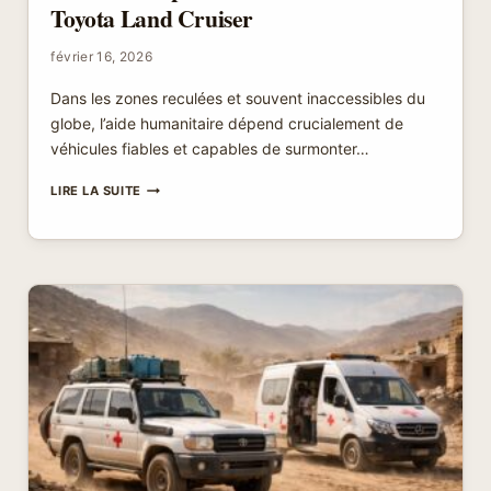
Toyota Land Cruiser
février 16, 2026
Dans les zones reculées et souvent inaccessibles du
globe, l’aide humanitaire dépend crucialement de
véhicules fiables et capables de surmonter…
LES
LIRE LA SUITE
VOITURES
HUMANITAIRES
ET
VÉHICULES
TOUT-
TERRAIN
POUR
LES
MISSIONS
AVEC
TOYOTA
LAND
CRUISER