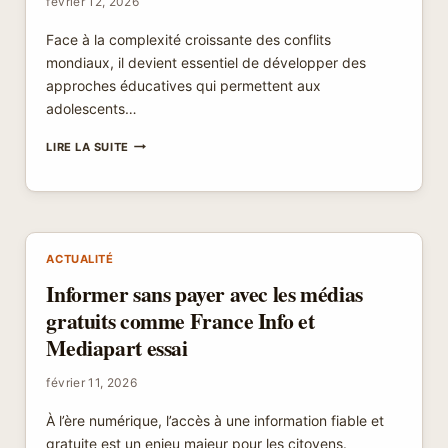
février 12, 2026
Face à la complexité croissante des conflits
mondiaux, il devient essentiel de développer des
approches éducatives qui permettent aux
adolescents…
EXPLIQUER
LIRE LA SUITE
LES
CONFLITS
MONDIAUX
AUX
ADOLESCENTS
AVEC
ACTUALITÉ
MÉTHODE
Informer sans payer avec les médias
PÉDAGOGIQUE
ADAPTÉE
gratuits comme France Info et
Mediapart essai
février 11, 2026
À l’ère numérique, l’accès à une information fiable et
gratuite est un enjeu majeur pour les citoyens.