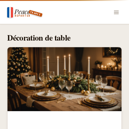
Aller
Peace
au
FRANCE
REPORTER
contenu
Décoration de table