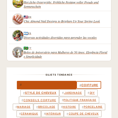
Herzliche Ostergrüße: Fröhliche Festtage voller Freude und
Sonnenschein
EN
Chic Almond Nail Designs to Brighten Up Your Spring Look
ES
Diversas actividades divertidas para aprender las vocales
PT
Bolos de Aniversário para Mulheres de 50 Anos: Elegância Floral
e Simplicidade
SUJETS TENDANCE
DÉCORATION INTÉRIEURE
#
COIFFURE
#
STYLE DE CHEVEUX
#
JARDINAGE
#
DIY
#
#
CONSEILS COIFFURE
#
POLITIQUE FRANÇAISE
BRICOLAGE
PORCELAINE
#
#
#
MARIAGE
#
HISTOIRE
COUPE DE CHEVEUX
#
#
CÉRAMIQUE
#
INTÉRIEUR