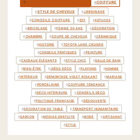
DÉCORATION INTÉRIEURE
#
COIFFURE
#
STYLE DE CHEVEUX
#
JARDINAGE
#
#
CONSEILS COIFFURE
#
DIY
#
ASTUCES
BRICOLAGE
DÉCORATION
#
#
#
FEMME 50 ANS
CHAMBRE
COUPE DE CHEVEUX
#
#
#
CÉRAMIQUE
#
HISTOIRE
#
TOYOTA LAND CRUISER
PEINTURE
#
#
CONSEILS PRATIQUES
#
CADEAUX ÉLÉGANTS
#
STYLE CHIC
#
SALLE DE BAIN
IDÉES DÉCO
#
#
BIEN-ÊTRE
#
PLAFOND
#
HOMME
#
INTÉRIEUR
#
DÉMONTAGE VOLET ROULANT
#
MARIAGE
PORCELAINE
#
#
COIFFURE TENDANCE
CONSEILS DÉCO
#
#
DÉCO INTÉRIEURE
#
POLITIQUE FRANÇAISE
#
DÉCOUVERTE
TRANSPORT HUMANITAIRE
#
#
DÉCORATION DE TABLE
#
GARÇON
#
MÉDIAS GRATUITS
#
MODE
#
ARTISANAT
#
STYLE