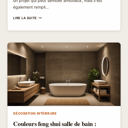
un projet qui peut sembler ambitieux, mais il est
également rempli…
TRANSFORMER
LIRE LA SUITE
UNE
CHAMBRE
EN
SALLE
DE
BAIN
:
RÉALISEZ
VOTRE
RÊVE
D’ESPACE
ET
DE
CONFORT
DÉCORATION INTÉRIEURE
Couleurs feng shui salle de bain :