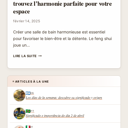
trouvez l’harmonie parfaite pour votre
espace
février 14, 2025
Créer une salle de bain harmonieuse est essentiel
pour favoriser le bien-être et la détente. Le feng shui
joue un…
COULEURS
LIRE LA SUITE
FENG
SHUI
SALLE
DE
BAIN
ARTICLES À LA UNE
★
:
TROUVEZ
ES
L’HARMONIE
Los días de la semana: descubre su significado y origen
PARFAITE
POUR
VOTRE
PT
Significado e importância do dia 2 de abril
ESPACE
IT