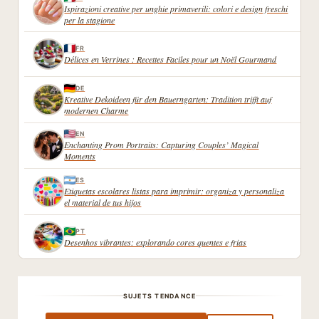
Ispirazioni creative per unghie primaverili: colori e design freschi
per la stagione
FR
Délices en Verrines : Recettes Faciles pour un Noël Gourmand
DE
Kreative Dekoideen für den Bauerngarten: Tradition trifft auf
modernen Charme
EN
Enchanting Prom Portraits: Capturing Couples’ Magical
Moments
ES
Etiquetas escolares listas para imprimir: organiza y personaliza
el material de tus hijos
PT
Desenhos vibrantes: explorando cores quentes e frias
SUJETS TENDANCE