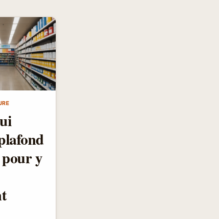
URE
ui
plafond
s pour y
t