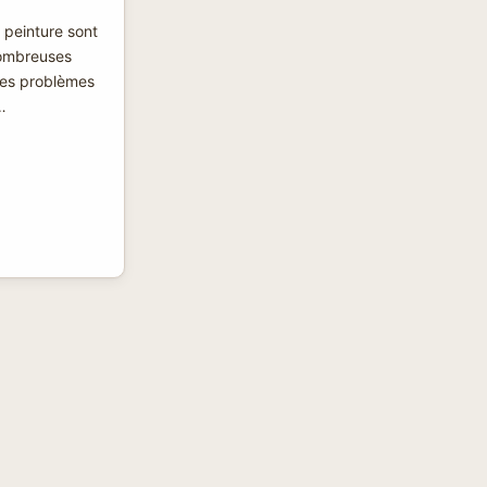
a peinture sont
ombreuses
 des problèmes
…
RE
D
S
ER
MENT