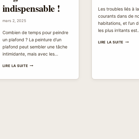
indispensable !
Les troubles liés à l
courants dans de n
mars 2, 2025
habitations, et l’un
les plus irritants est
Combien de temps pour peindre
un plafond ? La peinture d’un
PEINTU
LIRE LA SUITE
plafond peut sembler une tâche
QUI
CLOQUE
intimidante, mais avec les…
AU
PLAFON
COMBIEN
LIRE LA SUITE
:
DE
5
TEMPS
ASTUCE
POUR
POUR
PEINDRE
Y
UN
REMÉDI
PLAFOND
RAPIDE
?
NE
LAISSEZ
PAS
PASSER
CE
GUIDE