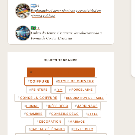
ES
Explorando el arte: técnicas y creatividad en
pintura y dibujo
PT
Linhas do Tempo Criativas: Revolucionando a
Forma de Contar Histórias
SUJETS TENDANCE
DÉCORATION INTÉRIEURE
#
COIFFURE
STYLE DE CHEVEUX
#
#
PEINTURE
PORCELAINE
#
#
DIY
#
#
CONSEILS COIFFURE
#
DÉCORATION DE TABLE
IDÉES DÉCO
#
#
JARDINAGE
#
HOMME
CHAMBRE
CONSEILS DÉCO
#
#
#
STYLE
DÉCORATION
#
#
MARIAGE
#
CADEAUX ÉLÉGANTS
#
STYLE CHIC