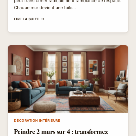
peut transformer radicalement l’ambiance de l’espace.
Chaque mur devient une toile…
OÙ
LIRE LA SUITE
PLACER
UN
TABLEAU
DANS
UN
SALON
:
TROUVEZ
L’EMPLACEMENT
PARFAIT
MAINTENANT
!
DÉCORATION INTÉRIEURE
Peindre 2 murs sur 4 : transformez