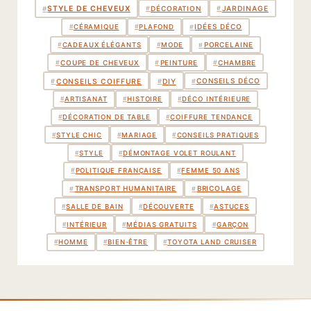
STYLE DE CHEVEUX
DÉCORATION
#
#
JARDINAGE
#
IDÉES DÉCO
#
#
CÉRAMIQUE
#
PLAFOND
PORCELAINE
#
#
CADEAUX ÉLÉGANTS
#
MODE
COUPE DE CHEVEUX
PEINTURE
CHAMBRE
#
#
#
CONSEILS DÉCO
#
CONSEILS COIFFURE
#
DIY
#
#
ARTISANAT
#
HISTOIRE
#
DÉCO INTÉRIEURE
#
DÉCORATION DE TABLE
#
COIFFURE TENDANCE
#
STYLE CHIC
#
MARIAGE
#
CONSEILS PRATIQUES
#
STYLE
#
DÉMONTAGE VOLET ROULANT
#
POLITIQUE FRANÇAISE
#
FEMME 50 ANS
TRANSPORT HUMANITAIRE
BRICOLAGE
#
#
#
SALLE DE BAIN
#
DÉCOUVERTE
#
ASTUCES
#
INTÉRIEUR
#
MÉDIAS GRATUITS
#
GARÇON
#
HOMME
#
BIEN-ÊTRE
#
TOYOTA LAND CRUISER