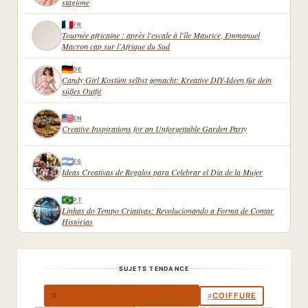
stagione
FR
Tournée africaine : après l'escale à l'île Maurice, Emmanuel
Macron cap sur l'Afrique du Sud
DE
Candy Girl Kostüm selbst gemacht: Kreative DIY-Ideen für dein
süßes Outfit
EN
Creative Inspirations for an Unforgettable Garden Party
ES
Ideas Creativas de Regalos para Celebrar el Día de la Mujer
PT
Linhas do Tempo Criativas: Revolucionando a Forma de Contar
Histórias
SUJETS TENDANCE
DÉCORATION INTÉRIEURE
#
COIFFURE
#