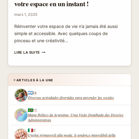
votre espace en un instant !
mars 1, 2025
Réinventer votre espace de vie n’a jamais été aussi
simple et accessible. Avec quelques coups de
pinceau et une créativité…
PEINDRE
LIRE LA SUITE
2
MURS
SUR
4
:
ARTICLES À LA UNE
★
TRANSFORMEZ
VOTRE
ES
ESPACE
Diversas actividades divertidas para aprender las vocales
EN
UN
PT
INSTANT
Mapa Político da Argentina: Uma Visão Detalhada das Divisões
!
Administrativas
IT
Unghie primaverili alla moda: le tendenze imperdibili della