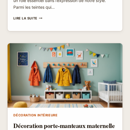
un rôle essentiel dans l’expression de notre style.
Parmi les teintes qui…
QUELLE
LIRE LA SUITE
COULEUR
AVEC
LE
BLEU
ROI
?
TROUVEZ
LA
COMBINAISON
PARFAITE
POUR
SUBLIMER
VOTRE
STYLE
!
DÉCORATION INTÉRIEURE
Décoration porte-manteaux maternelle