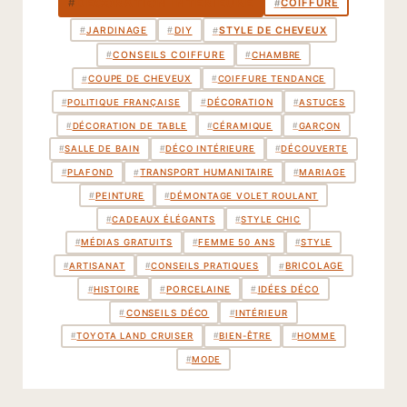
DÉCORATION INTÉRIEURE
#
COIFFURE
#
STYLE DE CHEVEUX
#
JARDINAGE
#
DIY
#
CHAMBRE
#
CONSEILS COIFFURE
#
COUPE DE CHEVEUX
#
#
COIFFURE TENDANCE
DÉCORATION
#
#
POLITIQUE FRANÇAISE
#
ASTUCES
#
DÉCORATION DE TABLE
#
CÉRAMIQUE
#
GARÇON
#
SALLE DE BAIN
#
DÉCO INTÉRIEURE
#
DÉCOUVERTE
TRANSPORT HUMANITAIRE
#
#
PLAFOND
#
MARIAGE
PEINTURE
#
#
DÉMONTAGE VOLET ROULANT
#
CADEAUX ÉLÉGANTS
#
STYLE CHIC
#
MÉDIAS GRATUITS
#
FEMME 50 ANS
#
STYLE
BRICOLAGE
#
#
ARTISANAT
#
CONSEILS PRATIQUES
PORCELAINE
IDÉES DÉCO
#
#
#
HISTOIRE
CONSEILS DÉCO
#
#
INTÉRIEUR
#
TOYOTA LAND CRUISER
#
BIEN-ÊTRE
#
HOMME
#
MODE