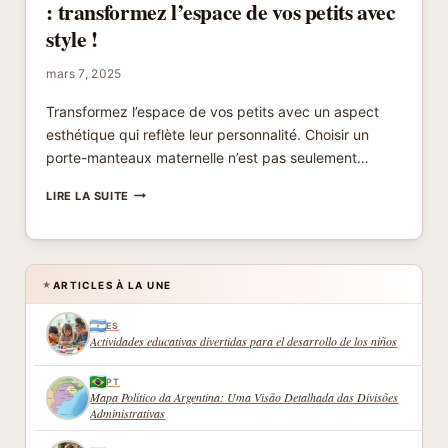
: transformez l’espace de vos petits avec
style !
mars 7, 2025
Transformez l’espace de vos petits avec un aspect
esthétique qui reflète leur personnalité. Choisir un
porte-manteaux maternelle n’est pas seulement…
DÉCORATION
LIRE LA SUITE
PORTE-
MANTEAUX
MATERNELLE
:
TRANSFORMEZ
ARTICLES À LA UNE
★
L’ESPACE
DE
ES
VOS
Actividades educativas divertidas para el desarrollo de los niños
PETITS
AVEC
PT
STYLE
Mapa Político da Argentina: Uma Visão Detalhada das Divisões
!
Administrativas