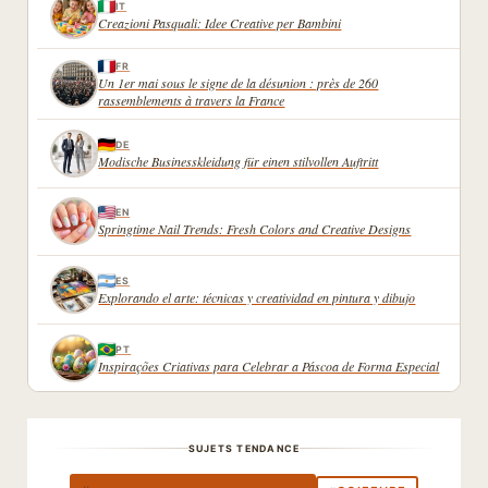
IT
Creazioni Pasquali: Idee Creative per Bambini
FR
Un 1er mai sous le signe de la désunion : près de 260
rassemblements à travers la France
DE
Modische Businesskleidung für einen stilvollen Auftritt
EN
Springtime Nail Trends: Fresh Colors and Creative Designs
ES
Explorando el arte: técnicas y creatividad en pintura y dibujo
PT
Inspirações Criativas para Celebrar a Páscoa de Forma Especial
SUJETS TENDANCE