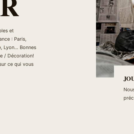
ER
les et
nce : Paris,
ne, Lyon… Bonnes
de / Décoration!
sur ce qui vous
JO
Nous
préc