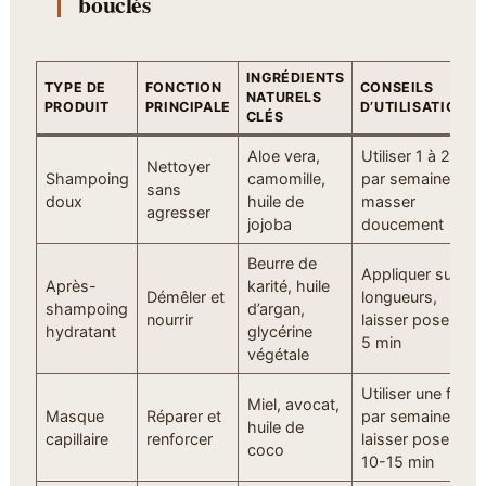
bouclés
INGRÉDIENTS
TYPE DE
FONCTION
CONSEILS
NATURELS
PRODUIT
PRINCIPALE
D’UTILISATION
CLÉS
Aloe vera,
Utiliser 1 à 2 fois
Nettoyer
Shampoing
camomille,
par semaine,
sans
doux
huile de
masser
agresser
jojoba
doucement
Beurre de
Appliquer sur
Après-
karité, huile
Démêler et
longueurs,
shampoing
d’argan,
nourrir
laisser poser 3-
hydratant
glycérine
5 min
végétale
Utiliser une fois
Miel, avocat,
Masque
Réparer et
par semaine,
huile de
capillaire
renforcer
laisser poser
coco
10-15 min