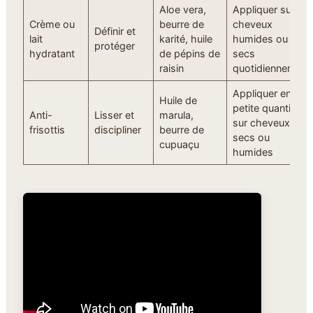
Aloe vera,
Appliquer sur
Crème ou
beurre de
cheveux
Définir et
lait
karité, huile
humides ou
protéger
hydratant
de pépins de
secs
raisin
quotidiennement
Appliquer en
Huile de
petite quantité
Anti-
Lisser et
marula,
sur cheveux
frisottis
discipliner
beurre de
secs ou
cupuaçu
humides