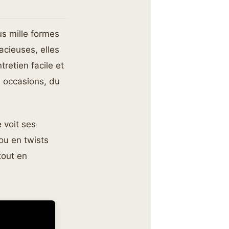
us mille formes
acieuses, elles
retien facile et
s occasions, du
 voit ses
ou en twists
tout en