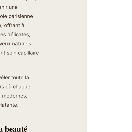
enir une
pole parisienne
e, offrant à
es délicates,
eveux naturels
t soin capillaire
ler toute la
ers où chaque
es modernes,
latante.
la beauté