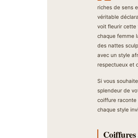
riches de sens e
véritable déclara
voit fleurir cett
chaque femme la 
des nattes sculp
avec un style af
respectueux et cr
Si vous souhait
splendeur de vot
coiffure raconte
chaque style inv
Coiffures 