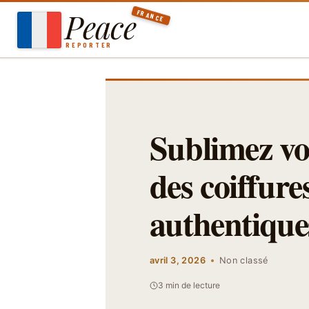
Aller
Peace
FRANCE
au
contenu
REPORTER
Sublimez vo
des coiffure
authentique
avril 3, 2026
Non classé
3 min de lecture