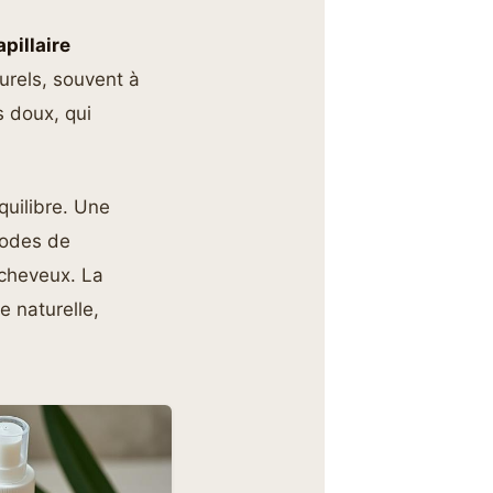
apillaire
urels, souvent à
s doux, qui
équilibre. Une
hodes de
 cheveux. La
e naturelle,