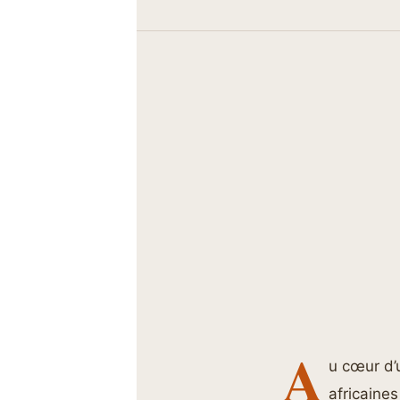
A
u cœur d’u
africaine