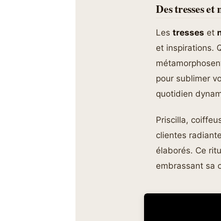
Des tresses et
Les
tresses
et
et inspirations.
métamorphosent l
pour sublimer v
quotidien dynam
Priscilla, coiff
clientes radiant
élaborés. Ce rit
embrassant sa c