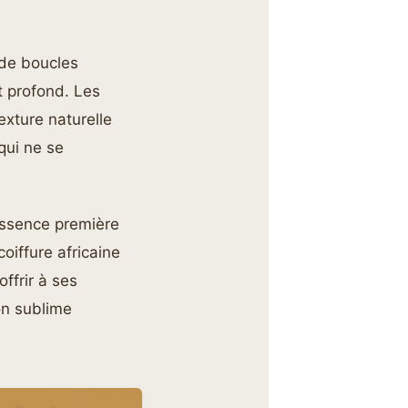
 de boucles
t profond. Les
exture naturelle
qui ne se
 essence première
oiffure africaine
offrir à ses
on sublime