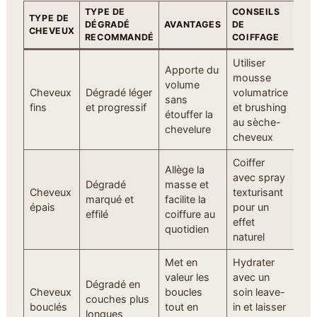
TYPE DE
CONSEILS
TYPE DE
DÉGRADÉ
AVANTAGES
DE
CHEVEUX
RECOMMANDÉ
COIFFAGE
Utiliser
Apporte du
mousse
volume
Cheveux
Dégradé léger
volumatrice
sans
fins
et progressif
et brushing
étouffer la
au sèche-
chevelure
cheveux
Coiffer
Allège la
avec spray
Dégradé
masse et
Cheveux
texturisant
marqué et
facilite la
épais
pour un
effilé
coiffure au
effet
quotidien
naturel
Met en
Hydrater
valeur les
avec un
Dégradé en
Cheveux
boucles
soin leave-
couches plus
bouclés
tout en
in et laisser
longues