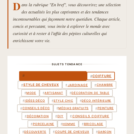
D
ans la rubrique "En bref", vous découvrirez une sélection
des actualités les plus captivantes et des tendances
incontournables qui façonnent notre quotidien. Chaque article,
concis et percutant, vous invite à explorer le monde avec
curiosité et à rester à l'affût des pépites culturelles qui
enrichissent votre vie.
SUJETS TENDANCE
DÉCORATION INTÉRIEURE
#
COIFFURE
#
STYLE DE CHEVEUX
CHAMBRE
#
JARDINAGE
#
#
#
MODE
#
ARTISANAT
#
DÉCORATION DE TABLE
IDÉES DÉCO
#
#
STYLE CHIC
#
DÉCO INTÉRIEURE
CONSEILS DÉCO
PEINTURE
#
#
#
MÉDIAS GRATUITS
DÉCORATION
#
#
DIY
#
CONSEILS COIFFURE
PORCELAINE
BRICOLAGE
#
#
#
HOMME
COUPE DE CHEVEUX
#
#
DÉCOUVERTE
#
GARÇON