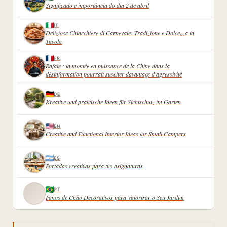
Significado e importância do dia 2 de abril
SON
AVENIR
DEVANT
IT
Deliziose Chiacchiere di Carnevale: Tradizione e Dolcezza in
LES
Tavola
DÉPUTÉS
FR
Rafale : la montée en puissance de la Chine dans la
désinformation pourrait susciter davantage d'agressivité
DE
Kreative und praktische Ideen für Sichtschutz im Garten
EN
Creative and Functional Interior Ideas for Small Campers
ES
Portadas creativas para tus asignaturas
PT
Panos de Chão Decorativos para Valorizar o Seu Jardim