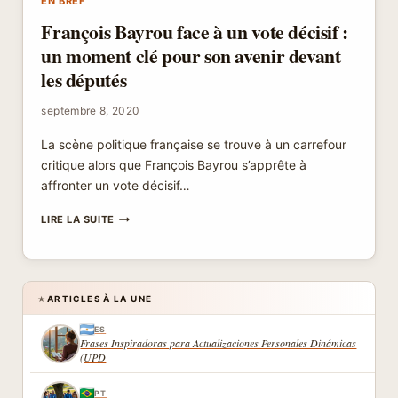
EN BREF
François Bayrou face à un vote décisif :
un moment clé pour son avenir devant
les députés
septembre 8, 2020
La scène politique française se trouve à un carrefour
critique alors que François Bayrou s’apprête à
affronter un vote décisif…
FRANÇOIS
LIRE LA SUITE
BAYROU
FACE
À
UN
VOTE
ARTICLES À LA UNE
★
DÉCISIF
:
ES
Frases Inspiradoras para Actualizaciones Personales Dinámicas
UN
(UPD
MOMENT
CLÉ
POUR
PT