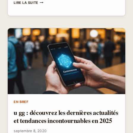
WIFLIX
LIRE LA SUITE
NOUVELLE
ADRESSE
:
DÉCOUVREZ
LA
PLATEFORME
DE
STREAMING
EN
2025
ET
SES
DERNIÈRES
ACTUALITÉS
EN BREF
u gg : découvrez les dernières actualités
et tendances incontournables en 2025
septembre 8, 2020