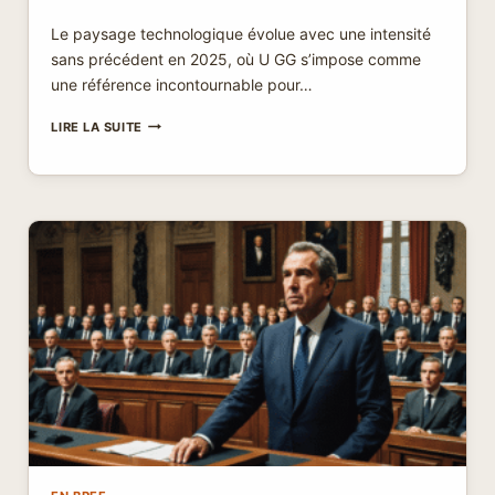
Le paysage technologique évolue avec une intensité
sans précédent en 2025, où U GG s’impose comme
une référence incontournable pour…
U
LIRE LA SUITE
GG
:
DÉCOUVREZ
LES
DERNIÈRES
ACTUALITÉS
ET
TENDANCES
INCONTOURNABLES
EN
2025