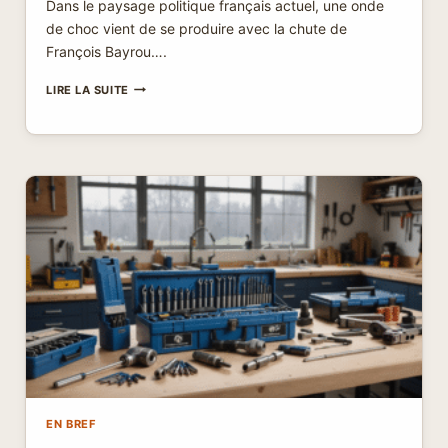
Dans le paysage politique français actuel, une onde
de choc vient de se produire avec la chute de
François Bayrou….
ÉPISODES
LIRE LA SUITE
D’UNE
CRISE
POLITIQUE
:
FRANÇOIS
BAYROU
SE
RETIRE
TANDIS
QU’EMMANUEL
MACRON
S’EMPLOIE
À
PRÉPARER
SA
SUCCESSION
EN BREF