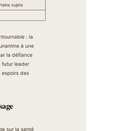
rtains sujets
ntournable : la
i unanime à une
ar la défiance
e futur leader
 espoirs des
sage
ge sur la santé