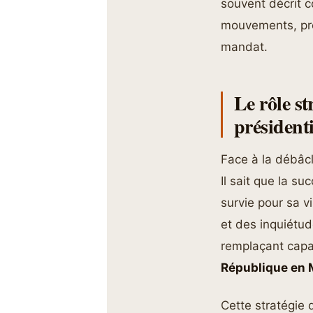
souvent décrit 
mouvements, prép
mandat.
Le rôle s
présidenti
Face à la débâcl
Il sait que la s
survie pour sa v
et des inquiétud
remplaçant capab
République en
Cette stratégie 