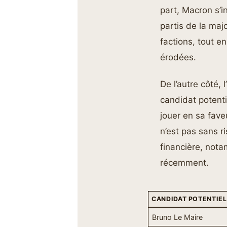
part, Macron s’i
partis de la majo
factions, tout e
érodées.
De l’autre côté,
candidat potenti
jouer en sa fave
n’est pas sans r
financière, nota
récemment.
CANDIDAT POTENTIEL
Bruno Le Maire