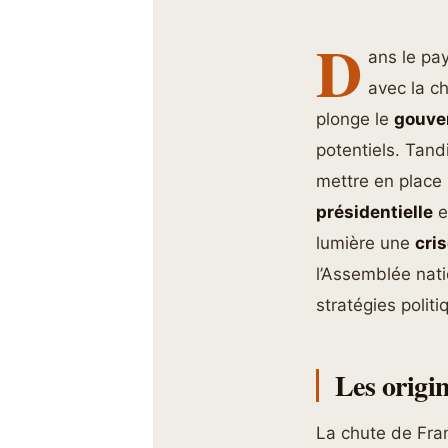
D
ans le pa
avec la c
plonge le
gouve
potentiels. Tan
mettre en place 
présidentielle
e
lumière une
cris
l’Assemblée nati
stratégies polit
Les origi
La chute de Fran