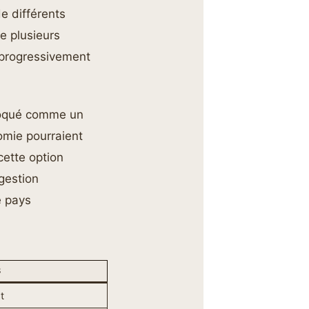
e différents
de plusieurs
t progressivement
évoqué comme un
omie pourraient
cette option
 gestion
e pays
S
t