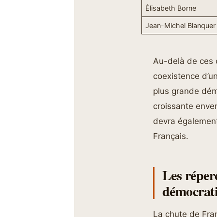
Élisabeth Borne
Jean-Michel Blanquer
Au-delà de ces c
coexistence d’un
plus grande dém
croissante envers
devra également
Français.
Les réperc
démocrati
La chute de Fran