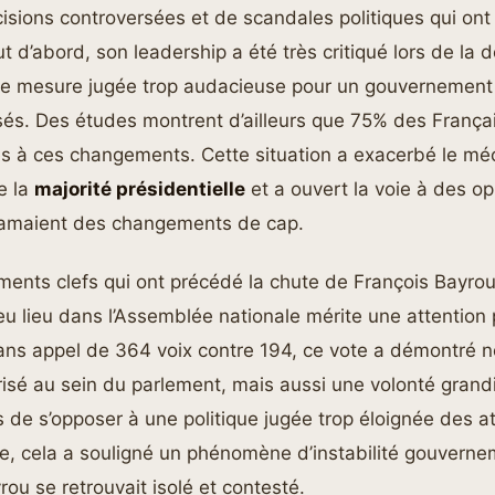
isions controversées et de scandales politiques qui on
ut d’abord, son leadership a été très critiqué lors de la 
ne mesure jugée trop audacieuse pour un gouvernement d
és. Des études montrent d’ailleurs que 75% des Françai
s à ces changements. Cette situation a exacerbé le m
e la
majorité présidentielle
et a ouvert la voie à des op
clamaient des changements de cap.
ents clefs qui ont précédé la chute de François Bayrou
eu lieu dans l’Assemblée nationale mérite une attention p
ans appel de 364 voix contre 194, ce vote a démontré n
isé au sein du parlement, mais aussi une volonté grand
 de s’opposer à une politique jugée trop éloignée des a
e, cela a souligné un phénomène d’instabilité gouverne
rou se retrouvait isolé et contesté.