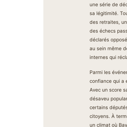
une série de déc
sa légitimité. To
des retraites, u
des échecs pass
déclarés opposé
au sein même d
internes qui ré
Parmi les événem
confiance qui a 
Avec un score s
désaveu popular
certains députés
citoyens. À term
un climat où Bay