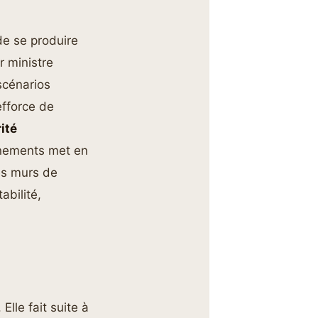
de se produire
r ministre
scénarios
’efforce de
ité
énements met en
es murs de
abilité,
lle fait suite à