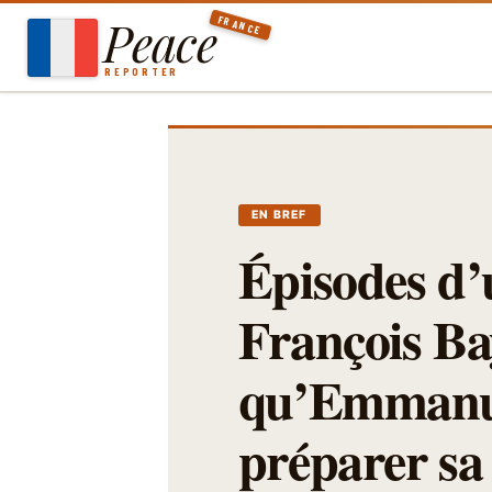
Aller
Peace
FRANCE
au
contenu
REPORTER
EN BREF
Épisodes d’u
François Bay
qu’Emmanue
préparer sa