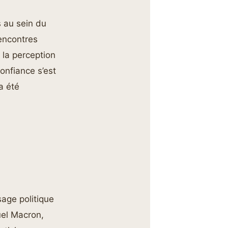
s au sein du
rencontres
 la perception
onfiance s’est
a été
sage politique
uel Macron,