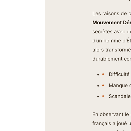
Les raisons de c
Mouvement Dé
secrètes avec de
d’un homme d’Éta
alors transformée
durablement co
Difficult
Manque de
Scandales
En observant le 
français a joué