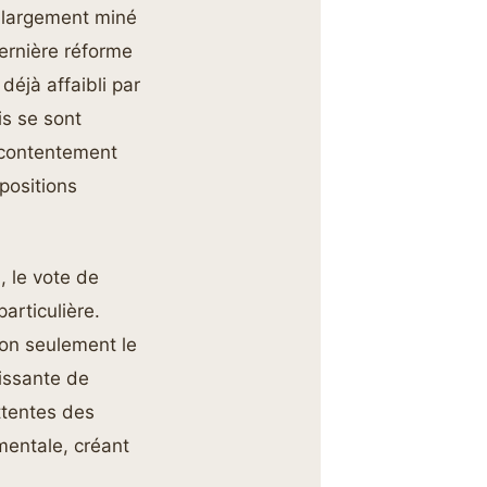
t largement miné
dernière réforme
éjà affaibli par
s se sont
écontentement
positions
, le vote de
articulière.
on seulement le
issante de
ttentes des
mentale, créant