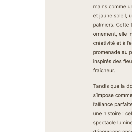
mains comme un t
et jaune soleil,
palmiers. Cette
ornement, elle in
créativité et à 
promenade au pa
inspirés des fle
fraîcheur.
Tandis que la dou
s’impose comme 
l’alliance parfa
une histoire : c
spectacle lumin
découvrons ense