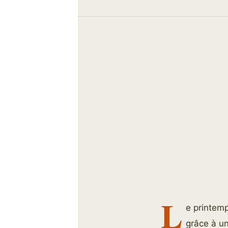
L
e printem
grâce à un