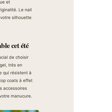
ue et
ginalité. Le nail
votre silhouette
le cet été
cial de choisir
gel, très en
 qui résistent à
top coats à effet
es accessoires
 votre manucure.