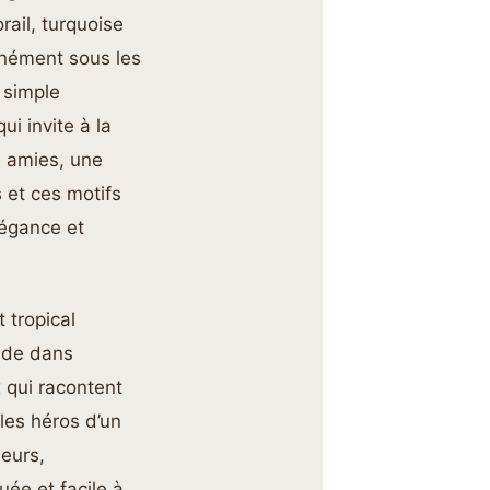
ail, turquoise
tanément sous les
 simple
ui invite à la
e amies, une
 et ces motifs
légance et
 tropical
ide dans
x qui racontent
les héros d’un
eurs,
ée et facile à