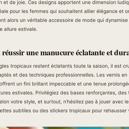
on et de joie. Ces designs apportent une dimension ludiq
éale pour les femmes qui souhaitent allier élégance et ori
ient alors un véritable accessoire de mode qui dynamise 
 allure estivale.
éussir une manucure éclatante et durab
es tropicaux restent éclatants toute la saison, il est cru
ptés et des techniques professionnelles. Les vernis en 
ffrent un fini brillant impeccable et une tenue prolongée
ures estivales. Privilégiez des bases renforçantes, des 
elon votre style, et surtout, n’hésitez pas à jouer avec l
ttes subtiles ou des stickers tropicaux pour rehausser