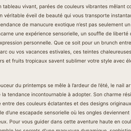
ableau vivant, parées de couleurs vibrantes mêlant cor
 un véritable éveil de beauté qui vous transporte instan
 tendance de manucure exotique n’est pas seulement un
carne une expérience sensorielle, un souffle de liberté q
l’expression personnelle. Que ce soit pour un brunch entr
rc ou vos vacances estivales, ces teintes chaleureuses
urs et fruits tropicaux savent sublimer votre style avec é
ceur du printemps se mêle à l’ardeur de l’été, le nail art
la tendance incontournable à adopter. Son charme rés
ite entre des couleurs éclatantes et des designs originau
elle d’une escapade sensorielle où les ongles deviennent 
eux. Pour vous guider dans cette aventure haute en coul
mble les secrets d’une manucure dynamique, sophistiqu