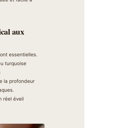
ical aux
ont essentielles.
eu turquoise
s
e la profondeur
aques.
n réel éveil