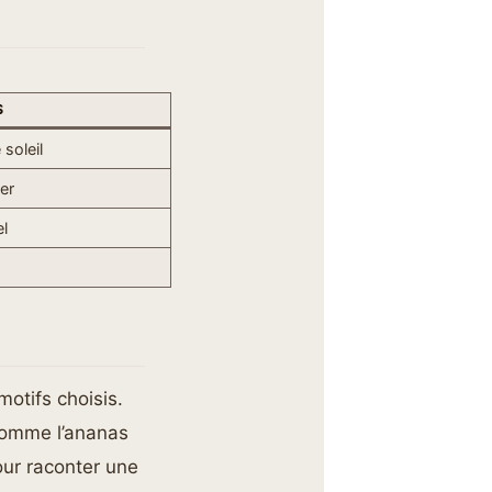
S
soleil
er
el
otifs choisis.
 comme l’ananas
our raconter une