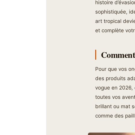
histoire d’évasi
sophistiquée, id
art tropical dev
et complète votre
Comment r
Pour que vos ongl
des produits ada
vogue en 2026, o
toutes vos avent
brillant ou mat s
comme des paille