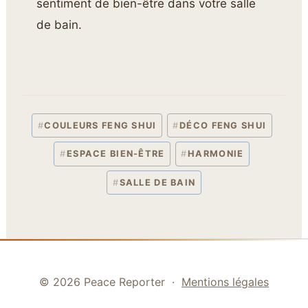
sentiment de bien-être dans votre salle
de bain.
#
COULEURS FENG SHUI
#
DÉCO FENG SHUI
#
ESPACE BIEN-ÊTRE
#
HARMONIE
Étiquettes de la publication :
#
SALLE DE BAIN
© 2026 Peace Reporter ·
Mentions légales