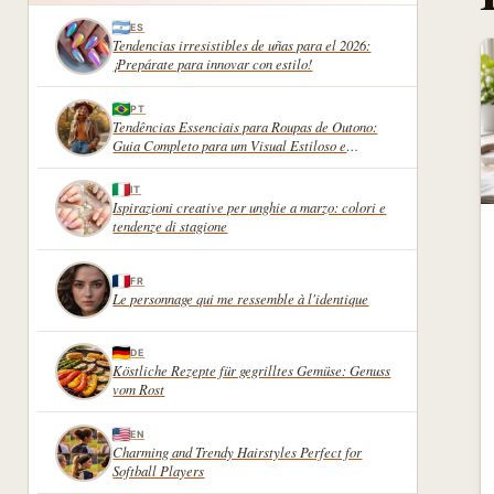
ES
Tendencias irresistibles de uñas para el 2026:
¡Prepárate para innovar con estilo!
PT
Tendências Essenciais para Roupas de Outono:
Guia Completo para um Visual Estiloso e
Confortável
IT
Ispirazioni creative per unghie a marzo: colori e
tendenze di stagione
FR
Le personnage qui me ressemble à l'identique
DE
Köstliche Rezepte für gegrilltes Gemüse: Genuss
vom Rost
EN
Charming and Trendy Hairstyles Perfect for
Softball Players