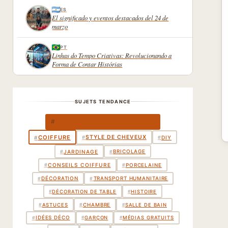
ES
El significado y eventos destacados del 24 de
marzo
PT
Linhas do Tempo Criativas: Revolucionando a
Forma de Contar Histórias
SUJETS TENDANCE
DÉCORATION INTÉRIEURE
#
COIFFURE
STYLE DE CHEVEUX
#
#
DIY
#
BRICOLAGE
#
JARDINAGE
#
PORCELAINE
#
CONSEILS COIFFURE
#
DÉCORATION
TRANSPORT HUMANITAIRE
#
#
#
DÉCORATION DE TABLE
#
HISTOIRE
CHAMBRE
#
#
ASTUCES
#
SALLE DE BAIN
IDÉES DÉCO
#
#
GARÇON
#
MÉDIAS GRATUITS