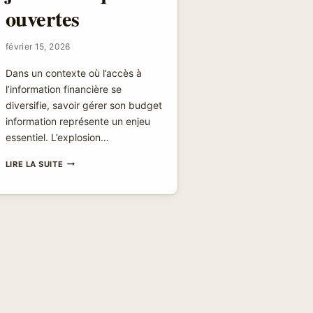
ouvertes
février 15, 2026
Dans un contexte où l’accès à
l’information financière se
diversifie, savoir gérer son budget
information représente un enjeu
essentiel. L’explosion…
GÉRER
LIRE LA SUITE
SON
BUDGET
INFORMATION
AVEC
MÉDIAS
GRATUITS,
PODCASTS
ET
SOURCES
JOURNALISTIQUES
OUVERTES