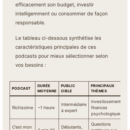
efficacement son budget, investir
intelligemment ou consommer de façon
responsable.
Le tableau ci-dessous synthétise les
caractéristiques principales de ces
podcasts pour mieux sélectionner selon
vos besoins :
DURÉE
PUBLIC
PRINCIPAUX
PODCAST
P
MOYENNE
CIBLE
THÈMES
Investissement,
S
Intermédiaire
Richissime
~1 heure
finances
D
à expert
psychologiques
P
Questions
C’est mon
Débutants,
i