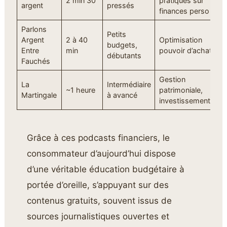
2 min 30
pratiques sur
argent
pressés
R
finances perso
Parlons
Petits
Argent
2 à 40
Optimisation
budgets,
D
Entre
min
pouvoir d’achat
débutants
Fauchés
Gestion
S
La
Intermédiaire
~1 heure
patrimoniale,
D
Martingale
à avancé
investissement
P
Grâce à ces podcasts financiers, le
consommateur d’aujourd’hui dispose
d’une véritable éducation budgétaire à
portée d’oreille, s’appuyant sur des
contenus gratuits, souvent issus de
sources journalistiques ouvertes et