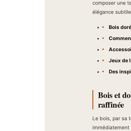
composer une tab
élégance subtile
Bois doré
Comment 
Accessoi
Jeux de 
Des inspi
Bois et do
raffinée
Le bois, par sa t
immédiatement u