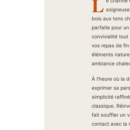
L
e charme d
soigneusem
bois aux tons ch
parfaite pour un 
convivialité tou
vos repas de fin
éléments nature
ambiance chaleu
À l’heure où la d
exprimer sa pers
simplicité raffi
classique. Réinv
fait souffler un 
contact avec la 