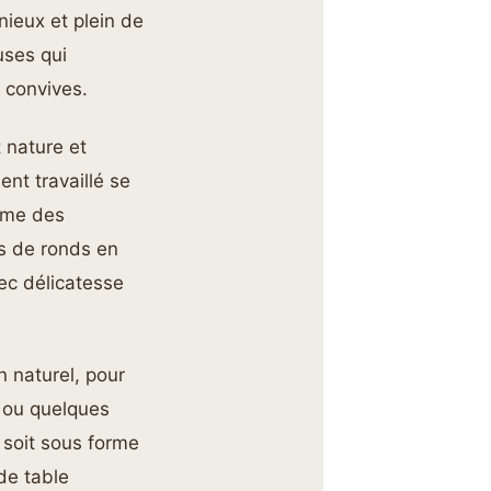
nieux et plein de
uses qui
s convives.
 nature et
ent travaillé se
omme des
es de ronds en
vec délicatesse
 naturel, pour
n ou quelques
soit sous forme
de table