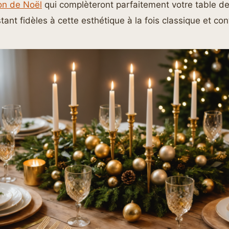
on de Noël
qui complèteront parfaitement votre table de
stant fidèles à cette esthétique à la fois classique et c