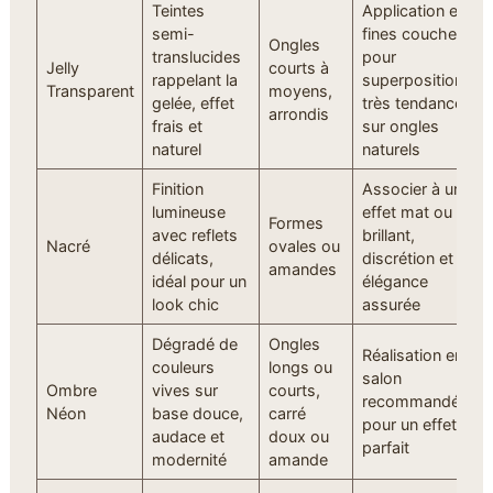
Teintes
Application en
semi-
fines couches
Ongles
translucides
pour
Jelly
courts à
rappelant la
superposition,
Transparent
moyens,
gelée, effet
très tendance
arrondis
frais et
sur ongles
naturel
naturels
Finition
Associer à un
lumineuse
effet mat ou
Formes
avec reflets
brillant,
Nacré
ovales ou
délicats,
discrétion et
amandes
idéal pour un
élégance
look chic
assurée
Dégradé de
Ongles
Réalisation en
couleurs
longs ou
salon
Ombre
vives sur
courts,
recommandée
Néon
base douce,
carré
pour un effet
audace et
doux ou
parfait
modernité
amande