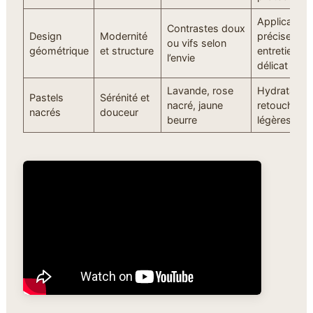
Application
Contrastes doux
Design
Modernité
précise,
ou vifs selon
géométrique
et structure
entretien
l’envie
délicat
Lavande, rose
Hydratation
Pastels
Sérénité et
nacré, jaune
retouches
nacrés
douceur
beurre
légères