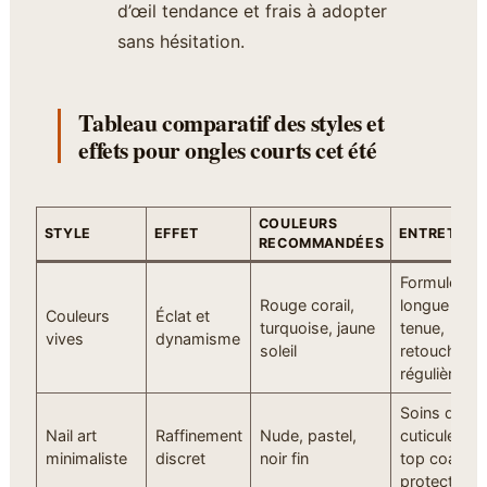
d’œil tendance et frais à adopter
sans hésitation.
Tableau comparatif des styles et
effets pour ongles courts cet été
COULEURS
STYLE
EFFET
ENTRETIEN
RECOMMANDÉES
Formule
Rouge corail,
longue
Couleurs
Éclat et
turquoise, jaune
tenue,
vives
dynamisme
soleil
retouches
régulières
Soins des
Nail art
Raffinement
Nude, pastel,
cuticules,
minimaliste
discret
noir fin
top coat de
protection