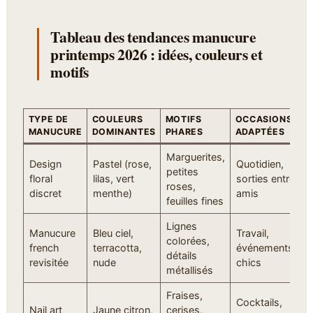
Tableau des tendances manucure
printemps 2026 : idées, couleurs et
motifs
TYPE DE
COULEURS
MOTIFS
OCCASIONS
MANUCURE
DOMINANTES
PHARES
ADAPTÉES
Marguerites,
Design
Pastel (rose,
Quotidien,
petites
floral
lilas, vert
sorties entre
roses,
discret
menthe)
amis
feuilles fines
Lignes
Manucure
Bleu ciel,
Travail,
colorées,
french
terracotta,
événements
détails
revisitée
nude
chics
métallisés
Fraises,
Cocktails,
Nail art
Jaune citron,
cerises,