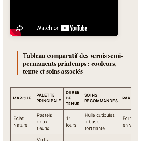
Tableau comparatif des vernis semi-
permanents printemps : couleurs,
tenue et soins associés
DURÉE
PALETTE
SOINS
MARQUE
DE
PARTICU
PRINCIPALE
RECOMMANDÉS
TENUE
Pastels
Huile cuticules
Éclat
14
Formule 
doux,
+ base
Naturel
jours
en vitam
fleuris
fortifiante
Verts