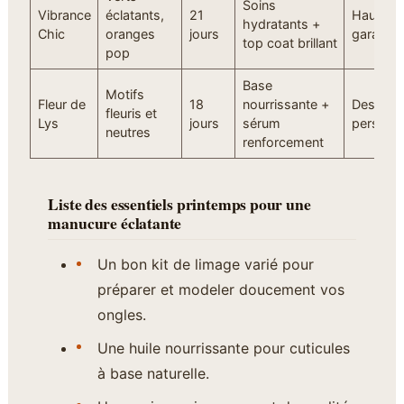
Soins
Vibrance
éclatants,
21
Haute br
hydratants +
Chic
oranges
jours
garantie
top coat brillant
pop
Base
Motifs
Fleur de
18
nourrissante +
Designs
fleuris et
Lys
jours
sérum
personna
neutres
renforcement
Liste des essentiels printemps pour une
manucure éclatante
Un bon kit de limage varié pour
préparer et modeler doucement vos
ongles.
Une huile nourrissante pour cuticules
à base naturelle.