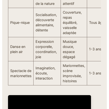
de la nature
attentif
Couverture,
Socialisation,
repas
découverte
Pique-nique
équilibré,
Tous âges
alimentaire,
vaisselle
détente
adaptée
Expression
Musique
Danse en
corporelle,
douce,
1-3 ans
plein air
coordination,
espace
joie
dégagé
Marionnettes,
Imagination,
Spectacle de
scène
écoute,
1-3 ans
marionnettes
improvisée,
interaction
histoires