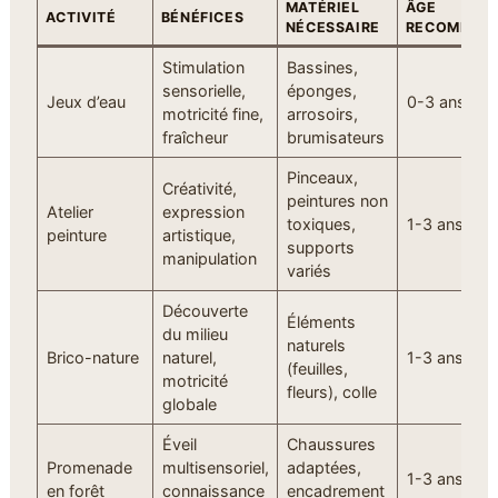
MATÉRIEL
ÂGE
ACTIVITÉ
BÉNÉFICES
NÉCESSAIRE
RECOMMAN
Stimulation
Bassines,
sensorielle,
éponges,
Jeux d’eau
0-3 ans
motricité fine,
arrosoirs,
fraîcheur
brumisateurs
Pinceaux,
Créativité,
peintures non
Atelier
expression
toxiques,
1-3 ans
peinture
artistique,
supports
manipulation
variés
Découverte
Éléments
du milieu
naturels
Brico-nature
naturel,
1-3 ans
(feuilles,
motricité
fleurs), colle
globale
Éveil
Chaussures
Promenade
multisensoriel,
adaptées,
1-3 ans
en forêt
connaissance
encadrement