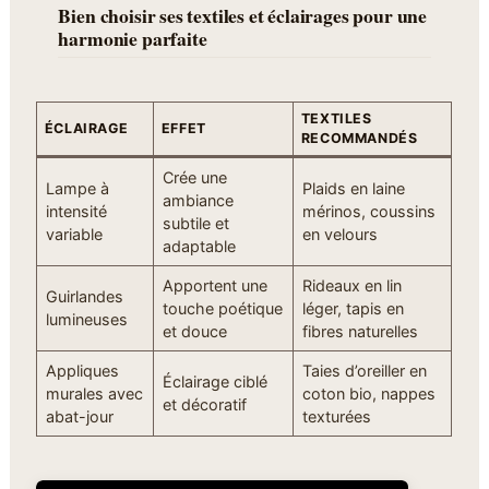
Bien choisir ses textiles et éclairages pour une
harmonie parfaite
TEXTILES
ÉCLAIRAGE
EFFET
RECOMMANDÉS
Crée une
Lampe à
Plaids en laine
ambiance
intensité
mérinos, coussins
subtile et
variable
en velours
adaptable
Apportent une
Rideaux en lin
Guirlandes
touche poétique
léger, tapis en
lumineuses
et douce
fibres naturelles
Appliques
Taies d’oreiller en
Éclairage ciblé
murales avec
coton bio, nappes
et décoratif
abat-jour
texturées