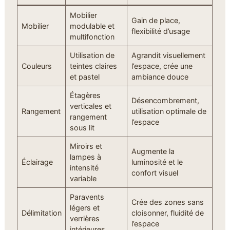
Mobilier
Gain de place,
Mobilier
modulable et
flexibilité d’usage
multifonction
Utilisation de
Agrandit visuellement
Couleurs
teintes claires
l’espace, crée une
et pastel
ambiance douce
Étagères
Désencombrement,
verticales et
Rangement
utilisation optimale de
rangement
l’espace
sous lit
Miroirs et
Augmente la
lampes à
Éclairage
luminosité et le
intensité
confort visuel
variable
Paravents
Crée des zones sans
légers et
Délimitation
cloisonner, fluidité de
verrières
l’espace
intérieures