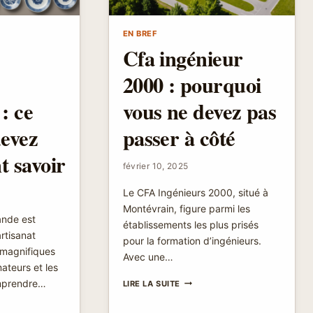
EN BREF
Cfa ingénieur
2000 : pourquoi
: ce
vous ne devez pas
devez
passer à côté
t savoir
février 10, 2025
Le CFA Ingénieurs 2000, situé à
Montévrain, figure parmi les
ande est
établissements les plus prisés
rtisanat
pour la formation d’ingénieurs.
 magnifiques
Avec une…
ateurs et les
CFA
omprendre…
LIRE LA SUITE
INGÉNIEUR
2000
URE