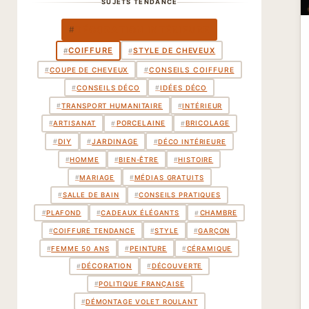
SUJETS TENDANCE
DÉCORATION INTÉRIEURE
#
COIFFURE
STYLE DE CHEVEUX
#
#
COUPE DE CHEVEUX
#
#
CONSEILS COIFFURE
CONSEILS DÉCO
IDÉES DÉCO
#
#
TRANSPORT HUMANITAIRE
#
#
INTÉRIEUR
PORCELAINE
BRICOLAGE
#
#
#
ARTISANAT
#
DIY
#
JARDINAGE
#
DÉCO INTÉRIEURE
#
HOMME
#
BIEN-ÊTRE
#
HISTOIRE
#
MARIAGE
#
MÉDIAS GRATUITS
#
SALLE DE BAIN
#
CONSEILS PRATIQUES
CHAMBRE
#
#
PLAFOND
#
CADEAUX ÉLÉGANTS
#
COIFFURE TENDANCE
#
STYLE
#
GARÇON
PEINTURE
#
#
FEMME 50 ANS
#
CÉRAMIQUE
DÉCORATION
#
#
DÉCOUVERTE
#
POLITIQUE FRANÇAISE
#
DÉMONTAGE VOLET ROULANT