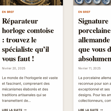
EN BREF
EN BREF
Réparateur
Signature
horloge comtoise
porcelaine
: trouvez le
allemande 
spécialiste qu’il
que vous 
vous faut !
absolumen
février 20, 2025
février 11, 2025
Le monde de l’horlogerie est vaste
La porcelaine allem
et fascinant, comprenant des
reconnue pour son a
mécanismes élaborés et des
exceptionnel et ses
traditions artisanales qui se
designs. Pour les am
transmettent de…
collectionneurs, c
RÉPARATEUR
SIGNAT
LIRE LA SUITE
LIRE LA SUITE