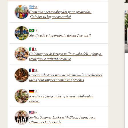
ES
Camisetas personalizadas para graduados:
¡Celebra tu logro con estilo!
PT
Significado e importância do dia 2 de abril
IT
Celebrazioni di Pasqua nella scuola dell’infanzia:
tradizioni e attività creative
FR
Cadeaux de Noël haut de gamme — les meilleures
idées pour impressionner vos proches
DE
Kreative Pflanzenideen für einen blühenden
Balkon
EN
Stylish Summer Looks with Black Jeans: Your
Ultimate Outfit Guide