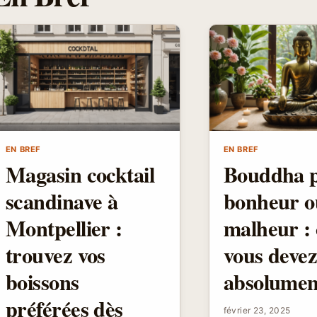
EN BREF
EN BREF
Magasin cocktail
Bouddha p
scandinave à
bonheur o
Montpellier :
malheur : 
trouvez vos
vous deve
boissons
absolumen
préférées dès
février 23, 2025