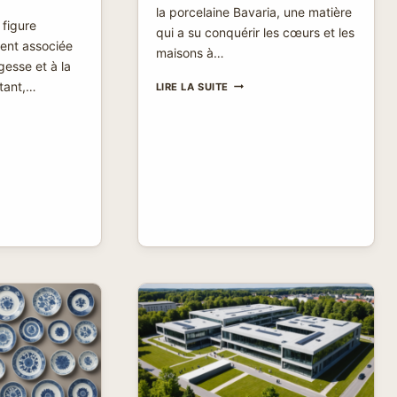
la porcelaine Bavaria, une matière
figure
qui a su conquérir les cœurs et les
ent associée
maisons à…
agesse et à la
PORCELAINE
rtant,…
LIRE LA SUITE
BAVARIA
:
HA
PLONGEZ
DANS
R
SON
HISTOIRE
R
FASCINANTE
MENT