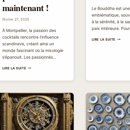
maintenant !
Le Bouddha est une 
emblématique, souv
février 27, 2025
à la sérénité, à la s
paix intérieure. Pou
À Montpellier, la passion des
cocktails rencontre l’influence
BOUDD
LIRE LA SUITE
scandinave, créant ainsi un
PORTE
BONHEU
monde fascinant où la mixologie
OU
s’épanouit. Les passionnés…
MALHEU
:
MAGASIN
LIRE LA SUITE
CE
COCKTAIL
QUE
SCANDINAVE
VOUS
À
DEVEZ
MONTPELLIER
ABSOLU
:
SAVOIR
TROUVEZ
VOS
BOISSONS
PRÉFÉRÉES
DÈS
MAINTENANT
!