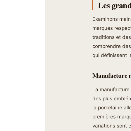
Les grand
Examinons maint
marques respect
traditions et d
comprendre des 
qui définissent l
Manufacture ro
La manufacture r
des plus embléma
la porcelaine al
premières marqu
variations sont 