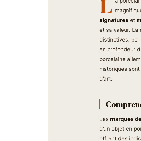
L
a porcelai
magnifique
signatures
et
m
et sa valeur. La
distinctives, per
en profondeur de
porcelaine allem
historiques sont
d’art.
Comprendr
Les
marques de
d’un objet en p
offrent des indi