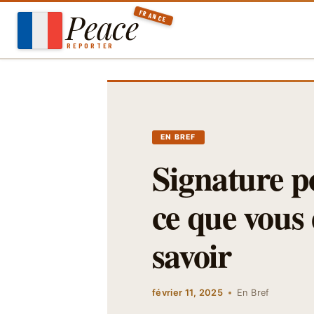
Aller
Peace
FRANCE
au
contenu
REPORTER
EN BREF
Signature p
ce que vous
savoir
février 11, 2025
En Bref