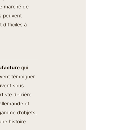
 le marché de
s peuvent
 difficiles à
facture
qui
vent témoigner
uvent sous
tiste derrière
 allemande et
 gamme d’objets,
une histoire