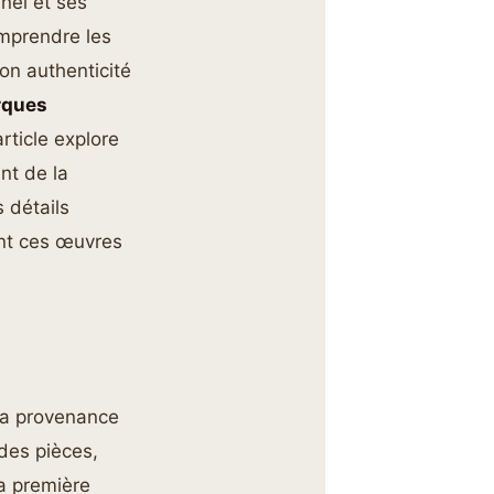
nel et ses
omprendre les
on authenticité
rques
rticle explore
nt de la
 détails
ent ces œuvres
 la provenance
des pièces,
La première