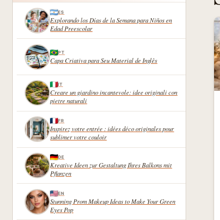
ES
Explorando los Días de la Semana para Niños en
Edad Preescolar
PT
Capa Criativa para Seu Material de Inglês
IT
Creare un giardino incantevole: idee originali con
pietre naturali
FR
Inspirez votre entrée : idées déco originales pour
sublimer votre couloir
DE
Kreative Ideen zur Gestaltung Ihres Balkons mit
Pflanzen
EN
Stunning Prom Makeup Ideas to Make Your Green
Eyes Pop