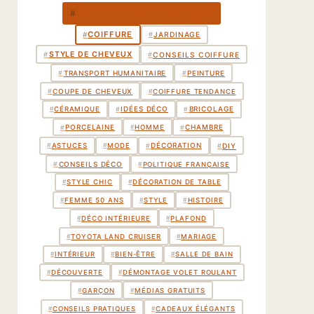
DÉCORATION INTÉRIEURE
#
COIFFURE
#
#
JARDINAGE
STYLE DE CHEVEUX
#
CONSEILS COIFFURE
#
TRANSPORT HUMANITAIRE
PEINTURE
#
#
COUPE DE CHEVEUX
#
#
COIFFURE TENDANCE
IDÉES DÉCO
BRICOLAGE
#
#
#
CÉRAMIQUE
PORCELAINE
CHAMBRE
#
#
#
HOMME
DÉCORATION
#
#
DIY
#
ASTUCES
#
MODE
CONSEILS DÉCO
#
#
POLITIQUE FRANÇAISE
#
STYLE CHIC
#
DÉCORATION DE TABLE
#
FEMME 50 ANS
#
STYLE
#
HISTOIRE
#
DÉCO INTÉRIEURE
#
PLAFOND
#
TOYOTA LAND CRUISER
#
MARIAGE
#
INTÉRIEUR
#
BIEN-ÊTRE
#
SALLE DE BAIN
#
DÉCOUVERTE
#
DÉMONTAGE VOLET ROULANT
#
GARÇON
#
MÉDIAS GRATUITS
#
CONSEILS PRATIQUES
#
CADEAUX ÉLÉGANTS