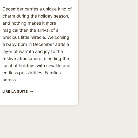
December carries a unique kind of
charm during the holiday season,
and nothing makes it more
magical than the arrival of a
precious little miracle. Welcoming
a baby born in December adds a
layer of warmth and joy to the
festive atmosphere, blending the
spirit of holidays with new life and
endless possibilities. Families
across…
WELCOMING
LIRE LA SUITE
OUR
LITTLE
MIRACLE:
DECEMBER
BABY
ARRIVAL
ANNOUNCEMENT