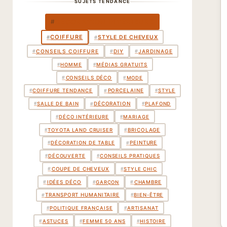
SUJETS TENDANCE
DÉCORATION INTÉRIEURE
#
COIFFURE
STYLE DE CHEVEUX
#
#
#
CONSEILS COIFFURE
#
DIY
#
JARDINAGE
#
HOMME
#
MÉDIAS GRATUITS
CONSEILS DÉCO
#
#
MODE
PORCELAINE
#
#
COIFFURE TENDANCE
#
STYLE
DÉCORATION
#
#
SALLE DE BAIN
#
PLAFOND
#
DÉCO INTÉRIEURE
#
MARIAGE
BRICOLAGE
#
#
TOYOTA LAND CRUISER
PEINTURE
#
#
DÉCORATION DE TABLE
#
DÉCOUVERTE
#
CONSEILS PRATIQUES
COUPE DE CHEVEUX
#
#
STYLE CHIC
IDÉES DÉCO
CHAMBRE
#
#
#
GARÇON
TRANSPORT HUMANITAIRE
#
#
BIEN-ÊTRE
#
POLITIQUE FRANÇAISE
#
ARTISANAT
#
ASTUCES
#
FEMME 50 ANS
#
HISTOIRE