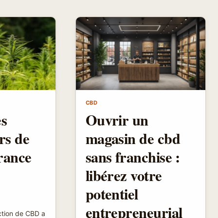
CBD
es
Ouvrir un
rs de
magasin de cbd
rance
sans franchise :
libérez votre
potentiel
entrepreneurial
ction de CBD a