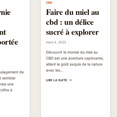
CBD
rnie
Faire du miel au
cbd : un délice
nt
sucré à explorer
portée
mars 4, 2025
Découvrir le monde du miel au
CBD est une aventure captivante,
alliant le goût exquis de la nature
avec les…
soulagement de
ut sembler
FAIRE
LIRE LA SUITE
mais une
DU
MIEL
’offre à
AU
CBD
:
UN
DÉLICE
SUCRÉ