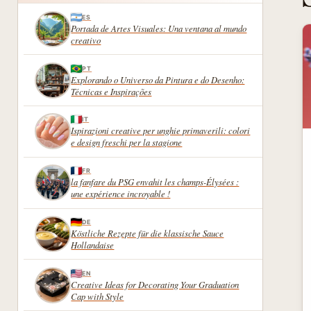
ES
Portada de Artes Visuales: Una ventana al mundo
creativo
PT
Explorando o Universo da Pintura e do Desenho:
Técnicas e Inspirações
IT
Ispirazioni creative per unghie primaverili: colori
e design freschi per la stagione
FR
la fanfare du PSG envahit les champs-Élysées :
une expérience incroyable !
DE
Köstliche Rezepte für die klassische Sauce
Hollandaise
EN
Creative Ideas for Decorating Your Graduation
Cap with Style