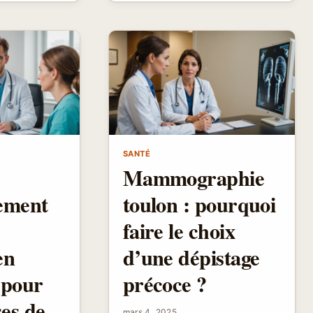
À
EXPLORER
EMENT
L
SANTÉ
Mammographie
ement
toulon : pourquoi
faire le choix
en
d’une dépistage
 pour
précoce ?
es de
mars 4, 2025