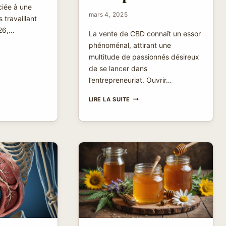
ciée à une
mars 4, 2025
 travaillant
026,…
La vente de CBD connaît un essor
phénoménal, attirant une
multitude de passionnés désireux
de se lancer dans
TEURS
l’entrepreneuriat. Ouvrir…
OUVRIR
LIRE LA SUITE
UN
MAGASIN
DE
CBD
SANS
FRANCHISE
:
LIBÉREZ
VOTRE
POTENTIEL
ENTREPRENEURIAL