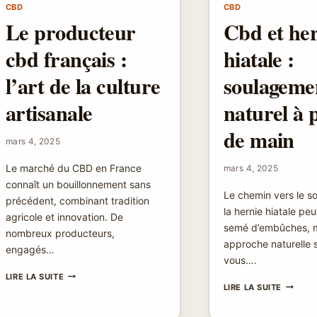
CBD
CBD
DIMENSION
Le producteur
Cbd et he
cbd français :
hiatale :
l’art de la culture
soulageme
artisanale
naturel à 
de main
mars 4, 2025
Le marché du CBD en France
mars 4, 2025
connaît un bouillonnement sans
Le chemin vers le 
précédent, combinant tradition
la hernie hiatale pe
agricole et innovation. De
semé d’embûches, 
nombreux producteurs,
approche naturelle s
engagés…
vous….
LE
LIRE LA SUITE
CBD
PRODUCTEUR
LIRE LA SUITE
ET
CBD
HERNIE
FRANÇAIS