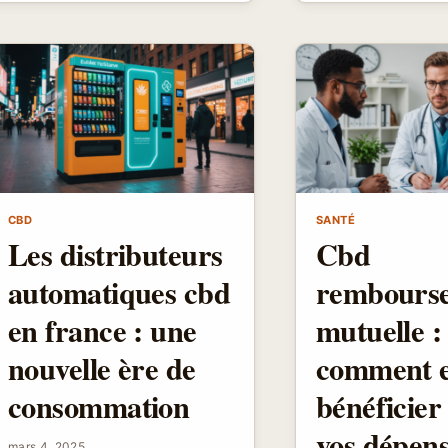
HIATALE
:
:
L’ART
SOULAG
DE
NATURE
LA
À
CULTURE
PORTÉE
ARTISANALE
DE
MAIN
CBD
SANTÉ
Les distributeurs
Cbd
automatiques cbd
rembours
en france : une
mutuelle :
nouvelle ère de
comment 
consommation
bénéficier
vos dépens
mars 4, 2025