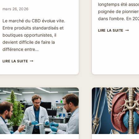
longtemps été asso
mars 26, 2026
poignée de pionniers
dans l’ombre. En 2
Le marché du CBD évolue vite.
Entre produits standardisés et
QUI
LIRE LA SUITE
boutiques opportunistes, il
SONT
LES
devient difficile de faire la
PRODUC
différence entre…
DE
CBD
BUDS,
LIRE LA SUITE
EN
DE
FRANCE
LA
EN
CULTURE
2026
À
?
LA
TÊTE
:
LE
CHANVRE
À
ROANNE
PREND
UNE
NOUVELLE