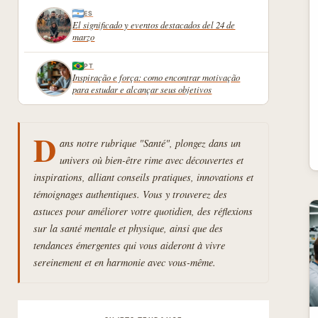
ES
El significado y eventos destacados del 24 de
marzo
PT
Inspiração e força: como encontrar motivação
para estudar e alcançar seus objetivos
D
ans notre rubrique "Santé", plongez dans un
univers où bien-être rime avec découvertes et
inspirations, alliant conseils pratiques, innovations et
témoignages authentiques. Vous y trouverez des
astuces pour améliorer votre quotidien, des réflexions
sur la santé mentale et physique, ainsi que des
tendances émergentes qui vous aideront à vivre
sereinement et en harmonie avec vous-même.