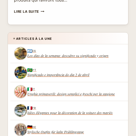
SYLVIE
LIRE LA SUITE
COSMÉTIQUE
À
RENNES
:
L’ÉLÉGANCE
ARTICLES À LA UNE
★
AU
CŒUR
ES
DE
Los días de la semana: descubre su significado y origen
VOTRE
ROUTINE
BEAUTÉ
PT
Significado e importância do dia 2 de abril
IT
Unghie primaverili: design semplici e freschi per la stagione
FR
Idées élégantes pour la décoration de la voiture des mariés
DE
Stylische Outfits für kalte Frühlingstage