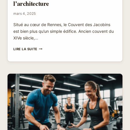
l’architecture
mars 4, 2025
Situé au cœur de Rennes, le Couvent des Jacobins
est bien plus qu’un simple édifice. Ancien couvent du
XIVe siècle,…
LE
LIRE LA SUITE
COUVENT
DES
JACOBINS
À
RENNES
:
UN
VOYAGE
AU
CŒUR
DE
L’HISTOIRE
ET
DE
L’ARCHITECTURE