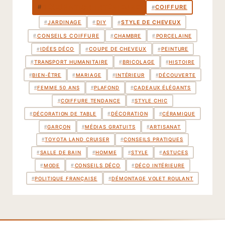
DÉCORATION INTÉRIEURE
#
COIFFURE
#
STYLE DE CHEVEUX
#
JARDINAGE
#
DIY
#
CHAMBRE
PORCELAINE
#
CONSEILS COIFFURE
#
#
IDÉES DÉCO
COUPE DE CHEVEUX
PEINTURE
#
#
#
TRANSPORT HUMANITAIRE
BRICOLAGE
#
#
#
HISTOIRE
#
BIEN-ÊTRE
#
MARIAGE
#
INTÉRIEUR
#
DÉCOUVERTE
#
FEMME 50 ANS
#
PLAFOND
#
CADEAUX ÉLÉGANTS
#
COIFFURE TENDANCE
#
STYLE CHIC
DÉCORATION
#
#
DÉCORATION DE TABLE
#
CÉRAMIQUE
#
GARÇON
#
MÉDIAS GRATUITS
#
ARTISANAT
#
TOYOTA LAND CRUISER
#
CONSEILS PRATIQUES
#
SALLE DE BAIN
#
HOMME
#
STYLE
#
ASTUCES
CONSEILS DÉCO
#
#
MODE
#
DÉCO INTÉRIEURE
#
POLITIQUE FRANÇAISE
#
DÉMONTAGE VOLET ROULANT