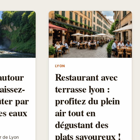
LYON
autour
Restaurant avec
aissez-
terrasse lyon :
ter par
profitez du plein
es eaux
air tout en
dégustant des
plats savoureux !
r de Lyon