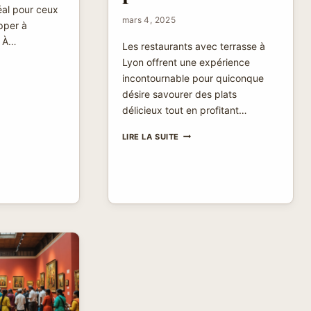
éal pour ceux
mars 4, 2025
pper à
e. À…
Les restaurants avec terrasse à
Lyon offrent une expérience
ES
incontournable pour quiconque
désire savourer des plats
délicieux tout en profitant…
-
RESTAURANT
LIRE LA SUITE
AVEC
ER
TERRASSE
LYON
:
PROFITEZ
DU
PLEIN
AIR
TOUT
EN
DÉGUSTANT
DES
PLATS
SAVOUREUX