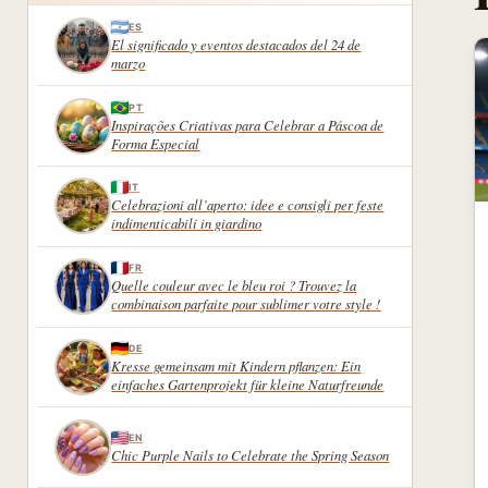
ES
El significado y eventos destacados del 24 de
marzo
PT
Inspirações Criativas para Celebrar a Páscoa de
Forma Especial
IT
Celebrazioni all’aperto: idee e consigli per feste
indimenticabili in giardino
FR
Quelle couleur avec le bleu roi ? Trouvez la
combinaison parfaite pour sublimer votre style !
DE
Kresse gemeinsam mit Kindern pflanzen: Ein
einfaches Gartenprojekt für kleine Naturfreunde
EN
Chic Purple Nails to Celebrate the Spring Season