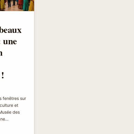
!
beaux
: une
n
 !
 fenêtres sur
 culture et
 Musée des
 ne…