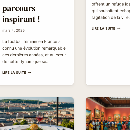
parcours
offrent un refuge id
qui souhaitent écha
inspirant !
l’agitation de la vill
CASCAD
LIRE LA SUITE
mars 4, 2025
AUTOUR
DE
Le football féminin en France a
LYON
connu une évolution remarquable
:
LAISSEZ
ces dernières années, et au cœur
VOUS
de cette dynamique se…
ENVOÛT
PAR
ÉQUIPE
LIRE LA SUITE
LA
FÉMININE
MAGIE
DE
DES
L’OLYMPIQUE
EAUX
LYONNAIS
:
UNE
LÉGENDE
EN
DEVENIR,
PLONGEZ
DANS