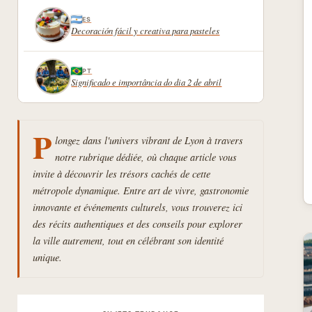
ES
Decoración fácil y creativa para pasteles
PT
Significado e importância do dia 2 de abril
P
longez dans l'univers vibrant de Lyon à travers
notre rubrique dédiée, où chaque article vous
invite à découvrir les trésors cachés de cette
métropole dynamique. Entre art de vivre, gastronomie
innovante et événements culturels, vous trouverez ici
des récits authentiques et des conseils pour explorer
la ville autrement, tout en célébrant son identité
unique.