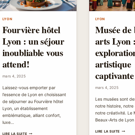
LEUR
PARCOURS
INSPIRANT
LYON
LYON
!
Fourvière hôtel
Musée de 
Lyon : un séjour
arts Lyon 
inoubliable vous
exploratio
attend!
artistique
captivante
mars 4, 2025
Laissez-vous emporter par
mars 4, 2025
l’essence de Lyon en choisissant
Les musées sont des
de séjourner au Fourvière hôtel
notre histoire, notre
Lyon, un établissement
notre créativité. Le
emblématique, alliant confort,
Beaux-Arts de Lyon
luxe…
MUSÉE
LIRE LA SUITE
FOURVIÈRE
LIRE LA SUITE