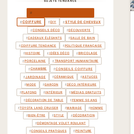
SUJETS TENDANCE
DÉCORATION INTÉRIEURE
#
COIFFURE
STYLE DE CHEVEUX
#
#
DIY
#
CONSEILS DÉCO
#
#
DÉCOUVERTE
#
CADEAUX ÉLÉGANTS
#
SALLE DE BAIN
#
COIFFURE TENDANCE
#
POLITIQUE FRANÇAISE
IDÉES DÉCO
BRICOLAGE
#
#
#
HISTOIRE
PORCELAINE
TRANSPORT HUMANITAIRE
#
#
CHAMBRE
#
#
CONSEILS COIFFURE
#
JARDINAGE
#
CÉRAMIQUE
#
ASTUCES
#
MODE
#
GARÇON
#
DÉCO INTÉRIEURE
#
PLAFOND
#
INTÉRIEUR
#
MÉDIAS GRATUITS
#
DÉCORATION DE TABLE
#
FEMME 50 ANS
#
TOYOTA LAND CRUISER
#
MARIAGE
#
HOMME
DÉCORATION
#
#
BIEN-ÊTRE
#
STYLE
#
DÉMONTAGE VOLET ROULANT
PEINTURE
#
#
CONSEILS PRATIQUES