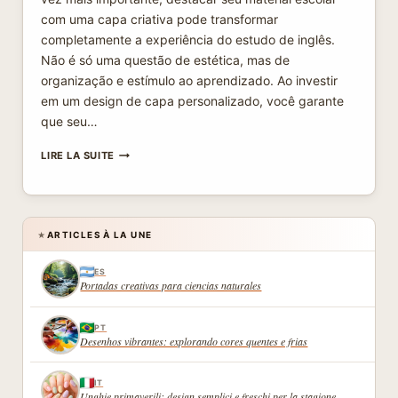
com uma capa criativa pode transformar
completamente a experiência do estudo de inglês.
Não é só uma questão de estética, mas de
organização e estímulo ao aprendizado. Ao investir
em um design de capa personalizado, você garante
que seu…
CAPA
LIRE LA SUITE
CRIATIVA
PARA
SEU
MATERIAL
DE
ARTICLES À LA UNE
★
INGLÊS
ES
Portadas creativas para ciencias naturales
PT
Desenhos vibrantes: explorando cores quentes e frias
IT
Unghie primaverili: design semplici e freschi per la stagione