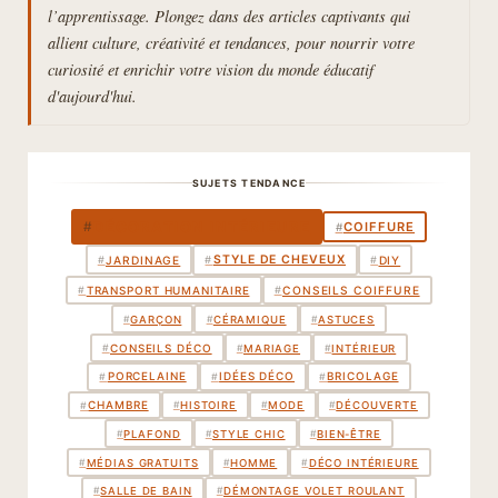
l’apprentissage. Plongez dans des articles captivants qui
allient culture, créativité et tendances, pour nourrir votre
curiosité et enrichir votre vision du monde éducatif
d'aujourd'hui.
SUJETS TENDANCE
DÉCORATION INTÉRIEURE
#
COIFFURE
#
STYLE DE CHEVEUX
#
JARDINAGE
#
DIY
#
TRANSPORT HUMANITAIRE
#
#
CONSEILS COIFFURE
#
GARÇON
#
CÉRAMIQUE
#
ASTUCES
CONSEILS DÉCO
#
#
MARIAGE
#
INTÉRIEUR
PORCELAINE
IDÉES DÉCO
BRICOLAGE
#
#
#
CHAMBRE
#
#
HISTOIRE
#
MODE
#
DÉCOUVERTE
#
PLAFOND
#
STYLE CHIC
#
BIEN-ÊTRE
#
MÉDIAS GRATUITS
#
HOMME
#
DÉCO INTÉRIEURE
#
SALLE DE BAIN
#
DÉMONTAGE VOLET ROULANT