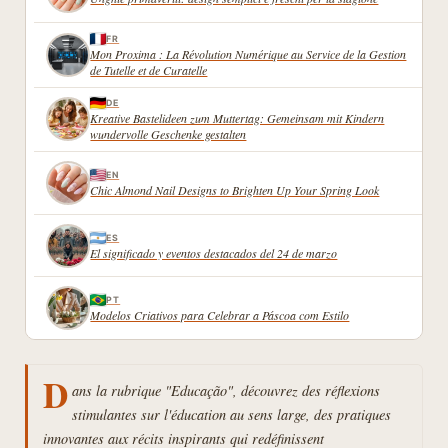
FR
Mon Proxima : La Révolution Numérique au Service de la Gestion
de Tutelle et de Curatelle
DE
Kreative Bastelideen zum Muttertag: Gemeinsam mit Kindern
wundervolle Geschenke gestalten
EN
Chic Almond Nail Designs to Brighten Up Your Spring Look
ES
El significado y eventos destacados del 24 de marzo
PT
Modelos Criativos para Celebrar a Páscoa com Estilo
D
ans la rubrique "Educação", découvrez des réflexions
stimulantes sur l'éducation au sens large, des pratiques
innovantes aux récits inspirants qui redéfinissent