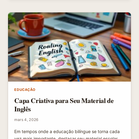
COMO
ENCONTRAR
MOTIVAÇÃO
PARA
ESTUDAR
E
ALCANÇAR
SEUS
OBJETIVOS
EDUCAÇÃO
Capa Criativa para Seu Material de
Inglês
mars 4, 2026
Em tempos onde a educação bilíngue se torna cada
vez mais importante, destacar seu material escolar