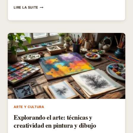
LOS
LIRE LA SUITE
DÍAS
DE
LA
SEMANA:
DESCUBRE
SU
SIGNIFICADO
Y
ORIGEN
ARTE Y CULTURA
Explorando el arte: técnicas y
creatividad en pintura y dibujo