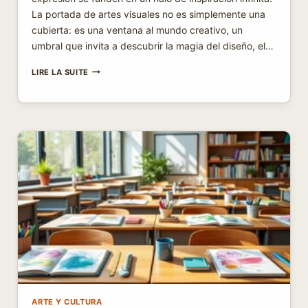
La portada de artes visuales no es simplemente una
cubierta: es una ventana al mundo creativo, un
umbral que invita a descubrir la magia del diseño, el…
PORTADA
LIRE LA SUITE
DE
ARTES
VISUALES:
UNA
VENTANA
AL
MUNDO
CREATIVO
ARTE Y CULTURA