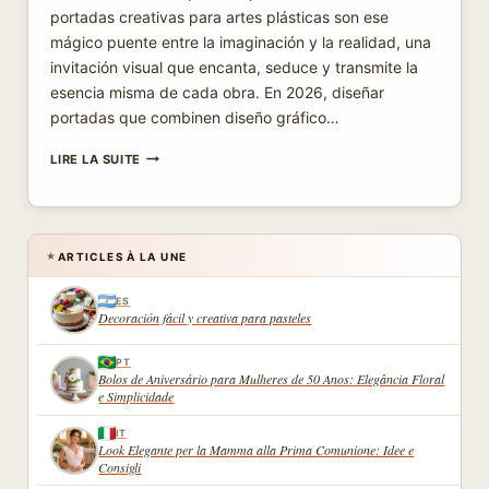
portadas creativas para artes plásticas son ese
mágico puente entre la imaginación y la realidad, una
invitación visual que encanta, seduce y transmite la
esencia misma de cada obra. En 2026, diseñar
portadas que combinen diseño gráfico…
PORTADAS
LIRE LA SUITE
CREATIVAS
PARA
ARTES
PLÁSTICAS:
INSPIRACIÓN
ARTICLES À LA UNE
★
Y
DISEÑO
ES
Decoración fácil y creativa para pasteles
PT
Bolos de Aniversário para Mulheres de 50 Anos: Elegância Floral
e Simplicidade
IT
Look Elegante per la Mamma alla Prima Comunione: Idee e
Consigli