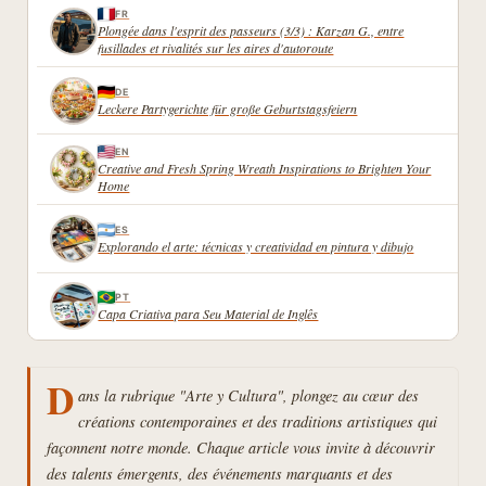
FR
Plongée dans l'esprit des passeurs (3/3) : Karzan G., entre
fusillades et rivalités sur les aires d'autoroute
DE
Leckere Partygerichte für große Geburtstagsfeiern
EN
Creative and Fresh Spring Wreath Inspirations to Brighten Your
Home
ES
Explorando el arte: técnicas y creatividad en pintura y dibujo
PT
Capa Criativa para Seu Material de Inglês
D
ans la rubrique "Arte y Cultura", plongez au cœur des
créations contemporaines et des traditions artistiques qui
façonnent notre monde. Chaque article vous invite à découvrir
des talents émergents, des événements marquants et des