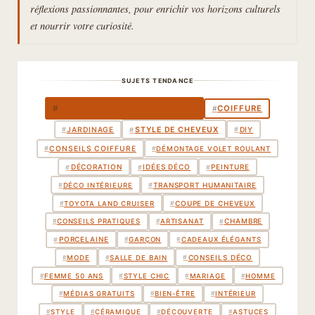
réflexions passionnantes, pour enrichir vos horizons culturels
et nourrir votre curiosité.
SUJETS TENDANCE
DÉCORATION INTÉRIEURE
#
COIFFURE
#
STYLE DE CHEVEUX
#
JARDINAGE
#
DIY
#
#
CONSEILS COIFFURE
#
DÉMONTAGE VOLET ROULANT
DÉCORATION
IDÉES DÉCO
PEINTURE
#
#
#
TRANSPORT HUMANITAIRE
#
#
DÉCO INTÉRIEURE
COUPE DE CHEVEUX
#
#
TOYOTA LAND CRUISER
CHAMBRE
#
#
CONSEILS PRATIQUES
#
ARTISANAT
PORCELAINE
#
#
GARÇON
#
CADEAUX ÉLÉGANTS
CONSEILS DÉCO
#
#
MODE
#
SALLE DE BAIN
#
FEMME 50 ANS
#
STYLE CHIC
#
MARIAGE
#
HOMME
#
MÉDIAS GRATUITS
#
BIEN-ÊTRE
#
INTÉRIEUR
#
STYLE
#
CÉRAMIQUE
#
DÉCOUVERTE
#
ASTUCES