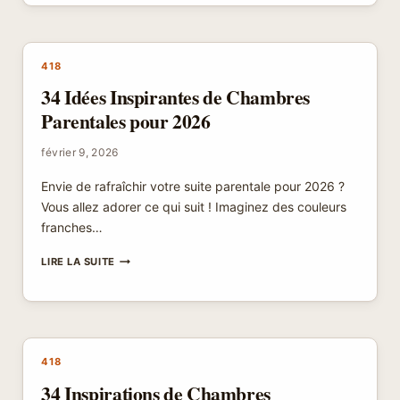
CHAMBRES
COZY
AUX
TONS
418
CHALEUREUX
34 Idées Inspirantes de Chambres
:
TRANSFORMEZ
Parentales pour 2026
VOTRE
PIÈCE
février 9, 2026
EN
UN
Envie de rafraîchir votre suite parentale pour 2026 ?
COCOON
ACCUEILLANT
Vous allez adorer ce qui suit ! Imaginez des couleurs
franches…
34
LIRE LA SUITE
IDÉES
INSPIRANTES
DE
CHAMBRES
PARENTALES
POUR
418
2026
34 Inspirations de Chambres