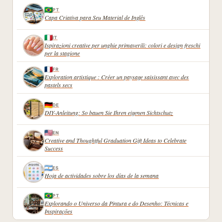
PT
Capa Criativa para Seu Material de Inglês
IT
Ispirazioni creative per unghie primaverili: colori e design freschi
per la stagione
FR
Exploration artistique : Créer un paysage saisissant avec des
pastels secs
DE
DIY-Anleitung: So bauen Sie Ihren eigenen Sichtschutz
EN
Creative and Thoughtful Graduation Gift Ideas to Celebrate
Success
ES
Hoja de actividades sobre los días de la semana
PT
Explorando o Universo da Pintura e do Desenho: Técnicas e
Inspirações