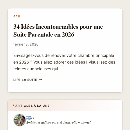
UNE
SUITE
PARENTALE
418
EN
34 Idées Incontournables pour une
2026
Suite Parentale en 2026
février 8, 2026
Envisagez-vous de rénover votre chambre principale
en 2026 ? Vous allez adorer ces idées ! Visualisez des
teintes audacieuses qui…
34
LIRE LA SUITE
IDÉES
INCONTOURNABLES
POUR
UNE
SUITE
ARTICLES À LA UNE
★
PARENTALE
EN
ES
2026
Ambientes lúdicos para el desarrollo maternal