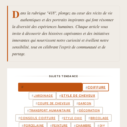
D
ans la rubrique "418", plongez au cœur des récits de vie
authentiques et des portraits inspirants qui font résonner
la diversité des expériences humaines. Chaque article vous
invite à découvrir des histoires captivantes et des initiatives
innovantes qui nourrissent notre curiosité et éveillent notre
sensibilité, tout en célébrant l'esprit de communauté et de
partage.
SUJETS TENDANCE
DÉCORATION INTÉRIEURE
#
COIFFURE
#
STYLE DE CHEVEUX
#
JARDINAGE
#
COUPE DE CHEVEUX
#
#
GARÇON
TRANSPORT HUMANITAIRE
DÉCORATION
#
#
BRICOLAGE
#
CONSEILS COIFFURE
#
#
STYLE CHIC
PORCELAINE
PEINTURE
CHAMBRE
#
#
#
#
DIY