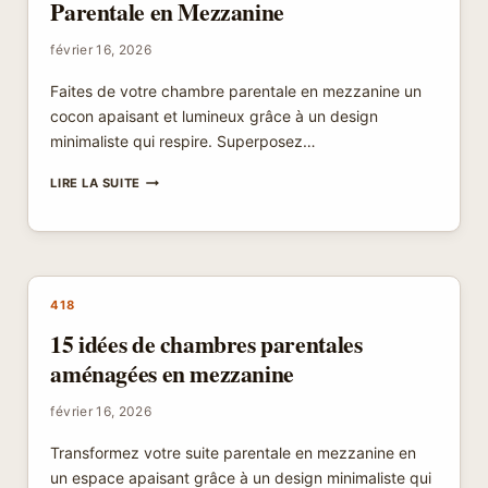
Parentale en Mezzanine
février 16, 2026
Faites de votre chambre parentale en mezzanine un
cocon apaisant et lumineux grâce à un design
minimaliste qui respire. Superposez…
15
LIRE LA SUITE
IDÉES
POUR
AMÉNAGER
UNE
SUITE
PARENTALE
418
EN
15 idées de chambres parentales
MEZZANINE
aménagées en mezzanine
février 16, 2026
Transformez votre suite parentale en mezzanine en
un espace apaisant grâce à un design minimaliste qui