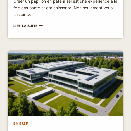
Créer un papillon en pâte à sel est une expérience à la
fois amusante et enrichissante. Non seulement vous
laisserez…
PAPILLON
LIRE LA SUITE
EN
PÂTE
À
SEL
:
CRÉEZ
VOTRE
DÉCORATION
UNIQUE
EN
UN
RIEN
DE
TEMPS
!
EN BREF