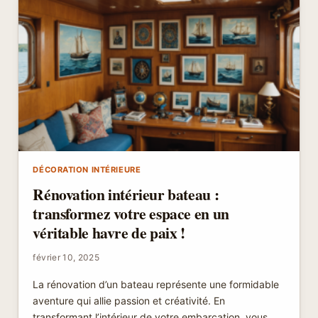
UNE
VICTIME
D’AGRESSION
SEXUELLE
IMPLIQUANT
L’ABBÉ
PIERRE
DÉCORATION INTÉRIEURE
Rénovation intérieur bateau :
transformez votre espace en un
véritable havre de paix !
février 10, 2025
La rénovation d’un bateau représente une formidable
aventure qui allie passion et créativité. En
transformant l’intérieur de votre embarcation, vous…