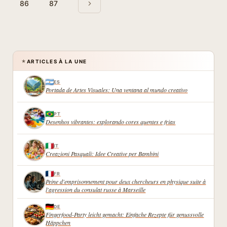
EN
86
87
suivante
ŒUVRE
LES
DISPOSITIFS
DÉJÀ
EN
PLACE
ARTICLES À LA UNE
★
ES
Portada de Artes Visuales: Una ventana al mundo creativo
PT
Desenhos vibrantes: explorando cores quentes e frias
IT
Creazioni Pasquali: Idee Creative per Bambini
FR
Peine d'emprisonnement pour deux chercheurs en physique suite à
l'agression du consulat russe à Marseille
DE
Fingerfood-Party leicht gemacht: Einfache Rezepte für genussvolle
Häppchen