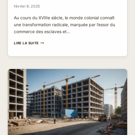
février 9, 2025
Au cours du XVIIIe siècle, le monde colonial connaît
une transformation radicale, marquée par l’essor du
commerce des esclaves et…
L’ESCLAVAGE
LIRE LA SUITE
AU
18ÈME
SIÈCLE
:
PLONGEZ
DANS
CETTE
PÉRIODE
SOMBRE
ET
RÉVÉLATRICE