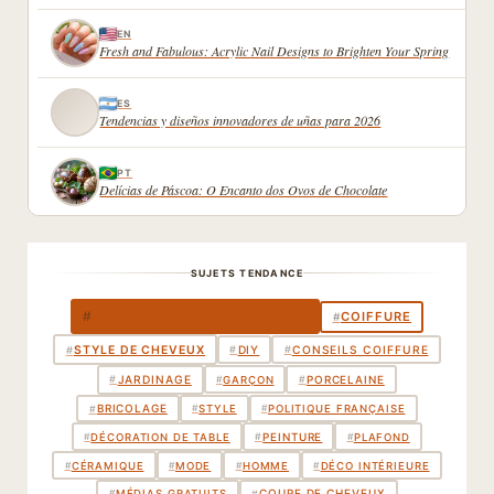
EN
Fresh and Fabulous: Acrylic Nail Designs to Brighten Your Spring
ES
Tendencias y diseños innovadores de uñas para 2026
PT
Delícias de Páscoa: O Encanto dos Ovos de Chocolate
SUJETS TENDANCE
DÉCORATION INTÉRIEURE
#
COIFFURE
#
STYLE DE CHEVEUX
#
DIY
#
CONSEILS COIFFURE
#
PORCELAINE
#
JARDINAGE
#
#
GARÇON
BRICOLAGE
#
#
STYLE
#
POLITIQUE FRANÇAISE
PEINTURE
#
#
DÉCORATION DE TABLE
#
PLAFOND
#
CÉRAMIQUE
#
MODE
#
HOMME
#
DÉCO INTÉRIEURE
COUPE DE CHEVEUX
#
#
MÉDIAS GRATUITS