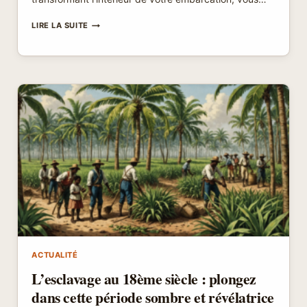
RÉNOVATION
LIRE LA SUITE
INTÉRIEUR
BATEAU
:
TRANSFORMEZ
VOTRE
ESPACE
EN
UN
VÉRITABLE
HAVRE
DE
PAIX
!
ACTUALITÉ
L’esclavage au 18ème siècle : plongez
dans cette période sombre et révélatrice