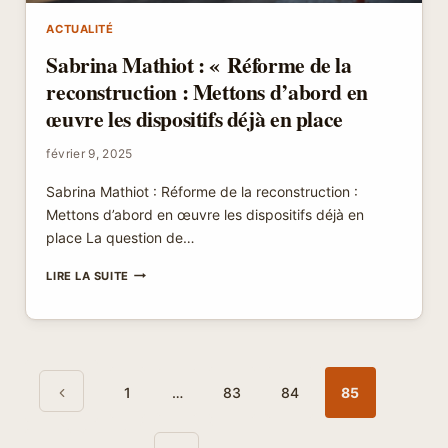
ACTUALITÉ
Sabrina Mathiot : « Réforme de la
reconstruction : Mettons d’abord en
œuvre les dispositifs déjà en place
février 9, 2025
Sabrina Mathiot : Réforme de la reconstruction :
Mettons d’abord en œuvre les dispositifs déjà en
place La question de…
SABRINA
LIRE LA SUITE
MATHIOT
:
« RÉFORME
DE
LA
Navigation
Page
RECONSTRUCTION
de
1
…
83
84
85
:
précédente
page
METTONS
D’ABORD
Page