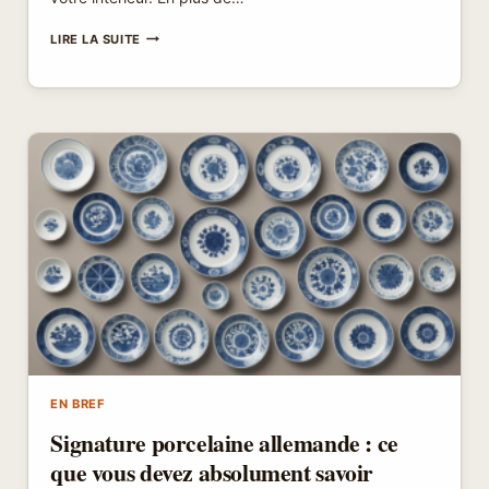
PRIX
LIRE LA SUITE
OURLET
RIDEAU
:
POURQUOI
INVESTIR
MAINTENANT
?
EN BREF
Signature porcelaine allemande : ce
que vous devez absolument savoir