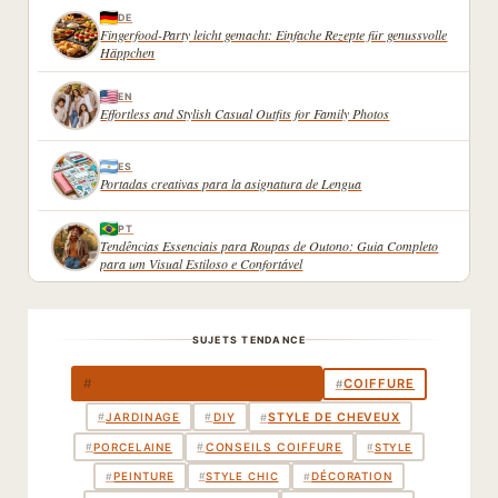
DE
Fingerfood-Party leicht gemacht: Einfache Rezepte für genussvolle
Häppchen
EN
Effortless and Stylish Casual Outfits for Family Photos
ES
Portadas creativas para la asignatura de Lengua
PT
Tendências Essenciais para Roupas de Outono: Guia Completo
para um Visual Estiloso e Confortável
SUJETS TENDANCE
DÉCORATION INTÉRIEURE
#
COIFFURE
#
STYLE DE CHEVEUX
#
JARDINAGE
#
DIY
#
PORCELAINE
#
#
CONSEILS COIFFURE
#
STYLE
PEINTURE
DÉCORATION
#
#
#
STYLE CHIC