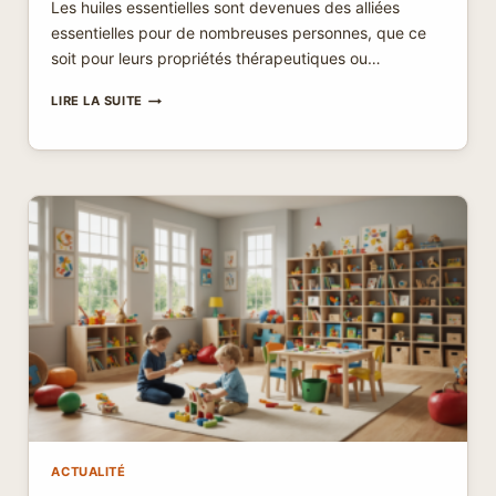
Les huiles essentielles sont devenues des alliées
essentielles pour de nombreuses personnes, que ce
soit pour leurs propriétés thérapeutiques ou…
COMMENT
LIRE LA SUITE
UTILISER
LES
HUILES
ESSENTIELLES
SANS
DIFFUSEUR
:
DES
ASTUCES
QUI
VONT
VOUS
SURPRENDRE
ACTUALITÉ