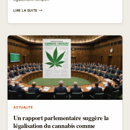
TRANSFORMER
LIRE LA SUITE
UNE
CHAMBRE
EN
SALLE
DE
BAIN
:
RÉALISEZ
VOTRE
RÊVE
D’ESPACE
ET
DE
CONFORT
ACTUALITÉ
Un rapport parlementaire suggère la
légalisation du cannabis comme