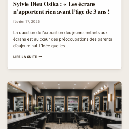
Sylvie Dieu Osika : « Les écrans
n’apportent rien avant l’âge de 3 ans !
février 17, 2025
La question de l’exposition des jeunes enfants aux
écrans est au cœur des préoccupations des parents
d’aujourd’hui. L’idée que les…
SYLVIE
LIRE LA SUITE
DIEU
OSIKA
:
« LES
ÉCRANS
N’APPORTENT
RIEN
AVANT
L’ÂGE
DE
3
ANS
!