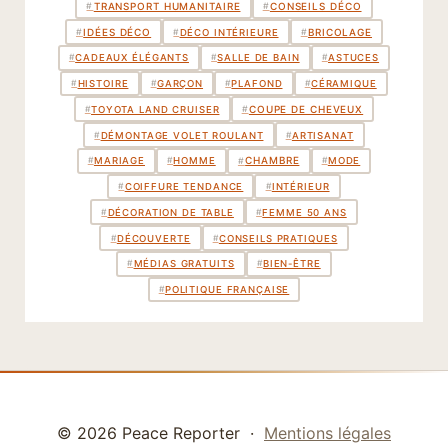
TRANSPORT HUMANITAIRE
CONSEILS DÉCO
#
#
IDÉES DÉCO
BRICOLAGE
#
#
#
DÉCO INTÉRIEURE
#
CADEAUX ÉLÉGANTS
#
SALLE DE BAIN
#
ASTUCES
#
HISTOIRE
#
GARÇON
#
PLAFOND
#
CÉRAMIQUE
COUPE DE CHEVEUX
#
#
TOYOTA LAND CRUISER
#
DÉMONTAGE VOLET ROULANT
#
ARTISANAT
CHAMBRE
#
#
MARIAGE
#
HOMME
#
MODE
#
COIFFURE TENDANCE
#
INTÉRIEUR
#
DÉCORATION DE TABLE
#
FEMME 50 ANS
#
DÉCOUVERTE
#
CONSEILS PRATIQUES
#
MÉDIAS GRATUITS
#
BIEN-ÊTRE
#
POLITIQUE FRANÇAISE
© 2026 Peace Reporter ·
Mentions légales