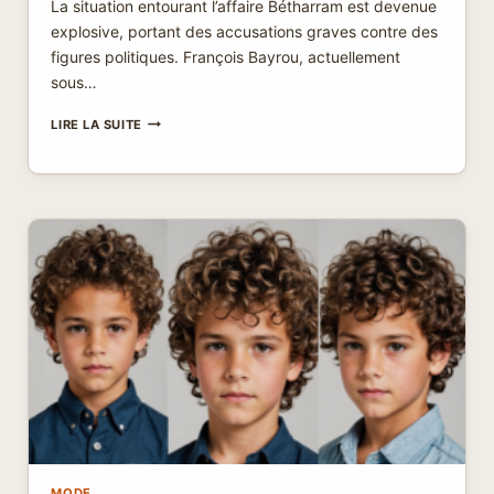
La situation entourant l’affaire Bétharram est devenue
explosive, portant des accusations graves contre des
figures politiques. François Bayrou, actuellement
sous…
BÉTHARRAM
LIRE LA SUITE
SOUS
TENSION
:
BAYROU
SE
DÉFEND
D’UNE
QUELCONQUE
INTERVENTION,
LE
GOUVERNEMENT
JOSPIN
DANS
LE
COLLIMATEUR
MODE