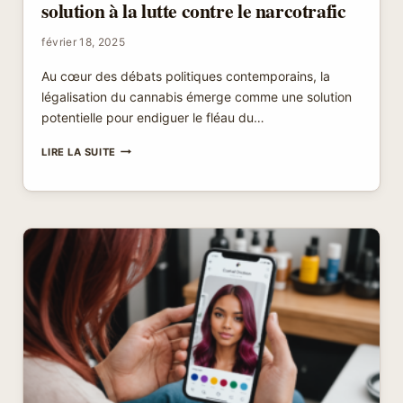
solution à la lutte contre le narcotrafic
février 18, 2025
Au cœur des débats politiques contemporains, la
légalisation du cannabis émerge comme une solution
potentielle pour endiguer le fléau du…
UN
LIRE LA SUITE
RAPPORT
PARLEMENTAIRE
SUGGÈRE
LA
LÉGALISATION
DU
CANNABIS
COMME
SOLUTION
À
LA
LUTTE
CONTRE
LE
NARCOTRAFIC