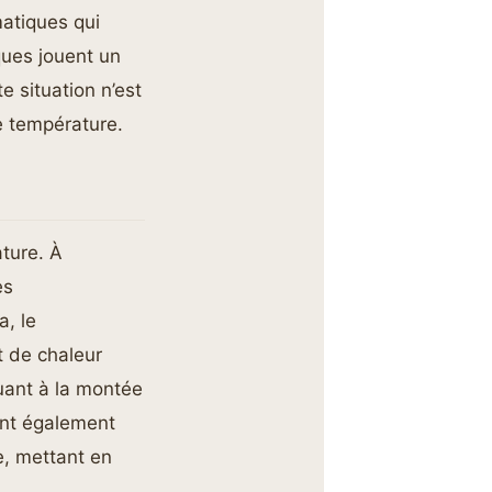
atiques qui
ques jouent un
e situation n’est
e température.
ture. À
es
a, le
t de chaleur
uant à la montée
nt également
e, mettant en