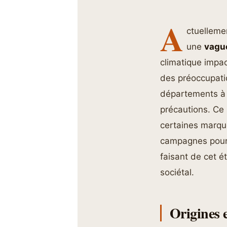
A
ctuelleme
une
vagu
climatique impa
des préoccupati
départements à s
précautions. Ce 
certaines marqu
campagnes pour 
faisant de cet é
sociétal.
Origines e