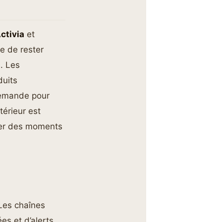
ctivia
et
e de rester
. Les
duits
demande pour
térieur est
ter des moments
Les chaînes
es et d’alerts