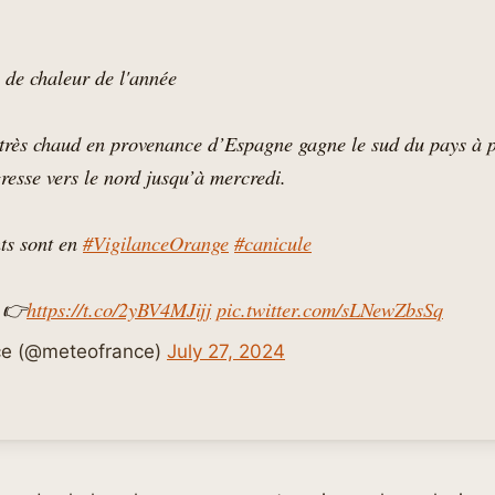
 de chaleur de l'année
très chaud en provenance d’Espagne gagne le sud du pays à p
resse vers le nord jusqu’à mercredi.
ts sont en
#VigilanceOrange
#canicule
t 👉
https://t.co/2yBV4MJijj
pic.twitter.com/sLNewZbsSq
e (@meteofrance)
July 27, 2024