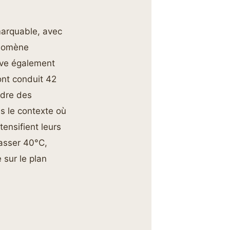
marquable, avec
énomène
ève également
ont conduit 42
ndre des
s le contexte où
ntensifient leurs
passer 40°C,
 sur le plan