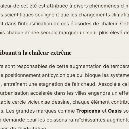
aleur de cet été est attribuée à divers phénomènes clim
s scientifiques soulignent que les changements climati
t dans l’intensification de ces épisodes de chaleur. Cett
ais chaque année semble marquer un seuil plus élevé d
ibuant à la chaleur extrême
urs sont responsables de cette augmentation de tempéra
e positionnement anticyclonique qui bloque les systèm
 entraînant une stagnation de l’air chaud. Associé à cel
rbanisation accélérée dans les villes engendre un effe
table cercle vicieux se dessine, chaque élément contrib
es. Les grandes marques comme
Tropicana
et
Oasis
so
la demande pour les boissons rafraîchissantes augment
ance de l’hydratation.