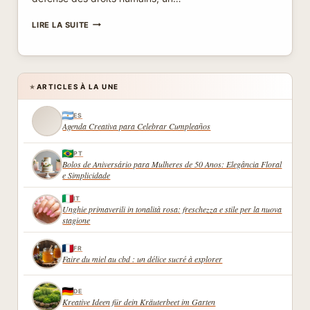
LIVRES
LIRE LA SUITE
REPORTAGES
PAIX
MONDE
POUR
OFFRIR
ARTICLES À LA UNE
★
AVEC
ESSAIS
ES
AMNESTY
Agenda Creativa para Celebrar Cumpleaños
INTERNATIONAL
PT
Bolos de Aniversário para Mulheres de 50 Anos: Elegância Floral
e Simplicidade
IT
Unghie primaverili in tonalità rosa: freschezza e stile per la nuova
stagione
FR
Faire du miel au cbd : un délice sucré à explorer
DE
Kreative Ideen für dein Kräuterbeet im Garten