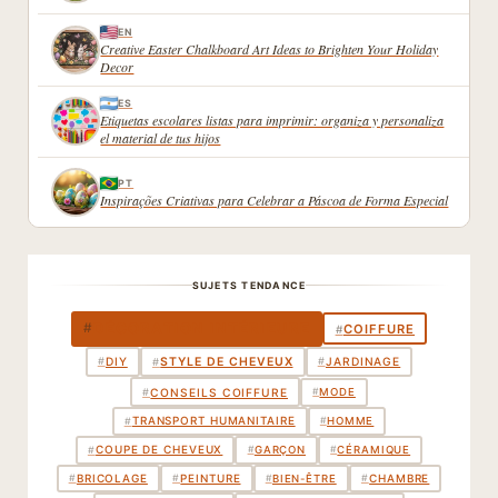
EN
Creative Easter Chalkboard Art Ideas to Brighten Your Holiday
Decor
ES
Etiquetas escolares listas para imprimir: organiza y personaliza
el material de tus hijos
PT
Inspirações Criativas para Celebrar a Páscoa de Forma Especial
SUJETS TENDANCE
DÉCORATION INTÉRIEURE
#
COIFFURE
#
STYLE DE CHEVEUX
#
DIY
#
JARDINAGE
#
#
CONSEILS COIFFURE
#
MODE
TRANSPORT HUMANITAIRE
#
#
HOMME
COUPE DE CHEVEUX
#
#
GARÇON
#
CÉRAMIQUE
BRICOLAGE
PEINTURE
CHAMBRE
#
#
#
#
BIEN-ÊTRE