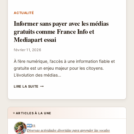
ACTUALITÉ
Informer sans payer avec les médias
gratuits comme France Info et
Mediapart essai
février 11, 2026
À l’ère numérique, l’accès à une information fiable et
gratuite est un enjeu majeur pour les citoyens.
L’évolution des médias…
INFORMER
LIRE LA SUITE
SANS
PAYER
AVEC
LES
MÉDIAS
ARTICLES À LA UNE
★
GRATUITS
COMME
ES
FRANCE
Diversas actividades divertidas para aprender las vocales
INFO