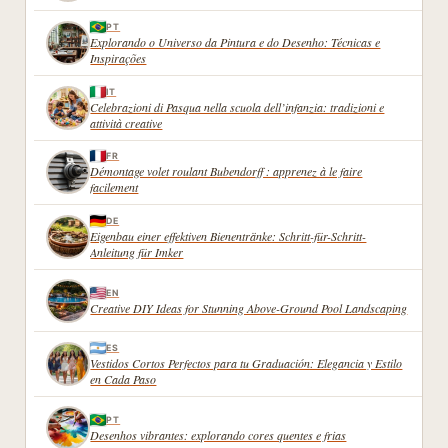
ET
PT
MEDIAPART
Explorando o Universo da Pintura e do Desenho: Técnicas e
ESSAI
Inspirações
IT
Celebrazioni di Pasqua nella scuola dell’infanzia: tradizioni e
attività creative
FR
Démontage volet roulant Bubendorff : apprenez à le faire
facilement
DE
Eigenbau einer effektiven Bienentränke: Schritt-für-Schritt-
Anleitung für Imker
EN
Creative DIY Ideas for Stunning Above-Ground Pool Landscaping
ES
Vestidos Cortos Perfectos para tu Graduación: Elegancia y Estilo
en Cada Paso
PT
Desenhos vibrantes: explorando cores quentes e frias