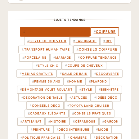
SUJETS TENDANCE
DÉCORATION INTÉRIEURE
#
COIFFURE
#
STYLE DE CHEVEUX
#
JARDINAGE
#
DIY
#
TRANSPORT HUMANITAIRE
#
#
CONSEILS COIFFURE
PORCELAINE
#
#
MARIAGE
#
COIFFURE TENDANCE
COUPE DE CHEVEUX
#
#
STYLE CHIC
#
MÉDIAS GRATUITS
#
SALLE DE BAIN
#
DÉCOUVERTE
#
FEMME 50 ANS
#
HOMME
#
PLAFOND
#
DÉMONTAGE VOLET ROULANT
#
STYLE
#
BIEN-ÊTRE
IDÉES DÉCO
#
#
DÉCORATION DE TABLE
#
ASTUCES
CONSEILS DÉCO
#
#
TOYOTA LAND CRUISER
#
CADEAUX ÉLÉGANTS
#
CONSEILS PRATIQUES
#
ARTISANAT
#
HISTOIRE
#
CÉRAMIQUE
#
GARÇON
PEINTURE
#
#
DÉCO INTÉRIEURE
#
MODE
CHAMBRE
DÉCORATION
#
#
#
POLITIQUE FRANÇAISE