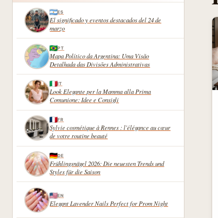
ES
El significado y eventos destacados del 24 de
marzo
PT
Mapa Político da Argentina: Uma Visão
Detalhada das Divisões Administrativas
IT
Look Elegante per la Mamma alla Prima
Comunione: Idee e Consigli
FR
Sylvie cosmétique à Rennes : l'élégance au cœur
de votre routine beauté
DE
Frühlingsnägel 2026: Die neuesten Trends und
Styles für die Saison
EN
Elegant Lavender Nails Perfect for Prom Night