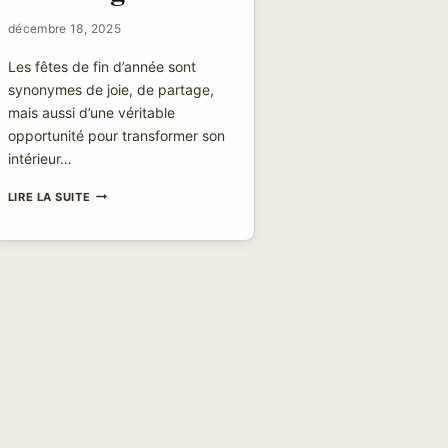
décembre 18, 2025
Les fêtes de fin d’année sont
synonymes de joie, de partage,
mais aussi d’une véritable
opportunité pour transformer son
intérieur…
AMBIANCE
LIRE LA SUITE
“HOLIDAY
LUXURY
DÉCOR”
—
COMMENT
CRÉER
UN
DÉCOR
FESTIF
HAUT
DE
GAMME