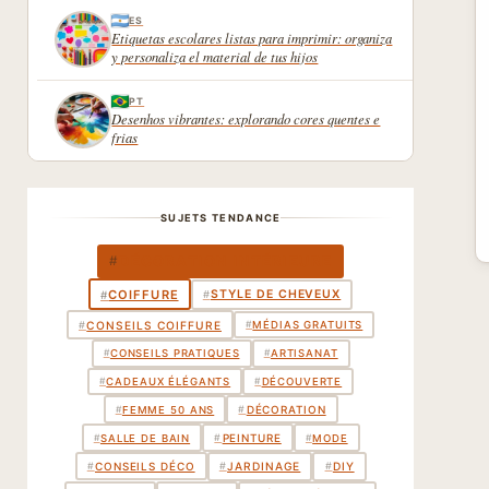
ES
Etiquetas escolares listas para imprimir: organiza
y personaliza el material de tus hijos
PT
Desenhos vibrantes: explorando cores quentes e
frias
SUJETS TENDANCE
DÉCORATION INTÉRIEURE
#
COIFFURE
STYLE DE CHEVEUX
#
#
#
CONSEILS COIFFURE
#
MÉDIAS GRATUITS
#
CONSEILS PRATIQUES
#
ARTISANAT
#
CADEAUX ÉLÉGANTS
#
DÉCOUVERTE
DÉCORATION
#
#
FEMME 50 ANS
PEINTURE
#
#
SALLE DE BAIN
#
MODE
CONSEILS DÉCO
#
#
JARDINAGE
#
DIY