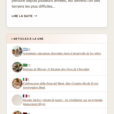
perdure depuis plusieurs années, est devenu l’un des
terrains les plus difficiles…
LE
LIRE LA SUITE
TRANSPORT
HUMANITAIRE
AVEC
MSF
ET
ARTICLES À LA UNE
★
CROIX-
ROUGE
ES
DANS
Actividades educativas divertidas para el desarrollo de los niños
LES
ZONES
DE
PT
Delícias de Páscoa: O Encanto dos Ovos de Chocolate
CONFLIT
AU
YÉMEN
IT
Celebrazione della Festa del Papà: Idee Creative Fai da Te per
Sorprendere Papà
FR
Nicolas Sarkozy devant la justice : les révélations sur un prétendu
financement libyen
DE