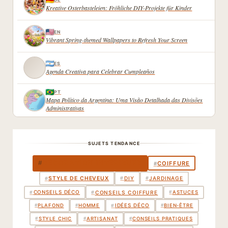
Kreative Osterbasteleien: Fröhliche DIY-Projekte für Kinder
EN
Vibrant Spring-themed Wallpapers to Refresh Your Screen
ES
Agenda Creativa para Celebrar Cumpleaños
PT
Mapa Político da Argentina: Uma Visão Detalhada das Divisões
Administrativas
SUJETS TENDANCE
DÉCORATION INTÉRIEURE
#
COIFFURE
#
STYLE DE CHEVEUX
#
DIY
#
JARDINAGE
#
CONSEILS DÉCO
#
#
CONSEILS COIFFURE
#
ASTUCES
IDÉES DÉCO
#
#
PLAFOND
#
HOMME
#
BIEN-ÊTRE
#
STYLE CHIC
#
ARTISANAT
#
CONSEILS PRATIQUES