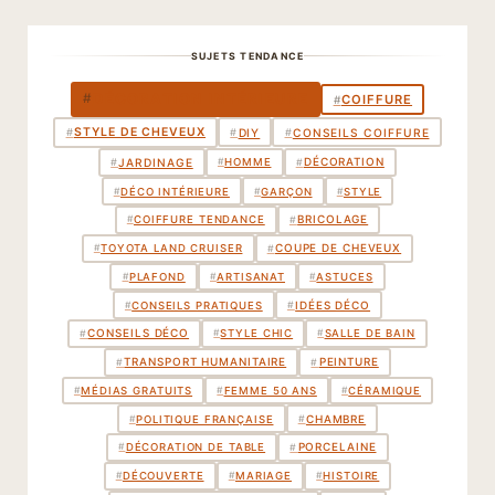
SUJETS TENDANCE
DÉCORATION INTÉRIEURE
#
COIFFURE
#
STYLE DE CHEVEUX
#
DIY
#
CONSEILS COIFFURE
#
DÉCORATION
#
JARDINAGE
#
#
HOMME
#
DÉCO INTÉRIEURE
#
GARÇON
#
STYLE
BRICOLAGE
#
#
COIFFURE TENDANCE
COUPE DE CHEVEUX
#
#
TOYOTA LAND CRUISER
#
PLAFOND
#
ARTISANAT
#
ASTUCES
IDÉES DÉCO
#
#
CONSEILS PRATIQUES
CONSEILS DÉCO
#
#
STYLE CHIC
#
SALLE DE BAIN
TRANSPORT HUMANITAIRE
PEINTURE
#
#
#
MÉDIAS GRATUITS
#
FEMME 50 ANS
#
CÉRAMIQUE
CHAMBRE
#
#
POLITIQUE FRANÇAISE
PORCELAINE
#
#
DÉCORATION DE TABLE
#
DÉCOUVERTE
#
MARIAGE
#
HISTOIRE