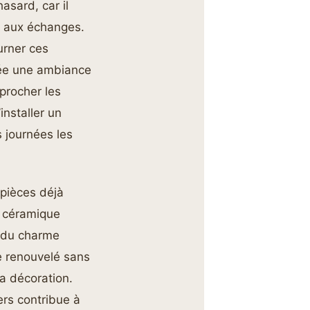
asard, car il
e aux échanges.
urner ces
rée une ambiance
procher les
installer un
s journées les
 pièces déjà
n céramique
t du charme
e renouvelé sans
la décoration.
ers contribue à