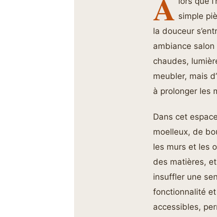
A
lors que l
simple piè
la douceur s’entr
ambiance salon 
chaudes, lumière
meubler, mais d’i
à prolonger les 
Dans cet espace 
moelleux, de bou
les murs et les 
des matières, e
insuffler une se
fonctionnalité e
accessibles, per