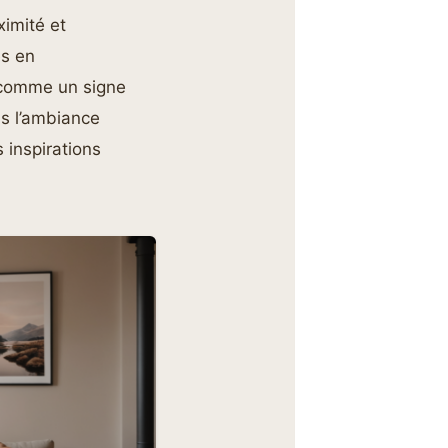
imité et
es en
n comme un signe
ns l’ambiance
 inspirations
.