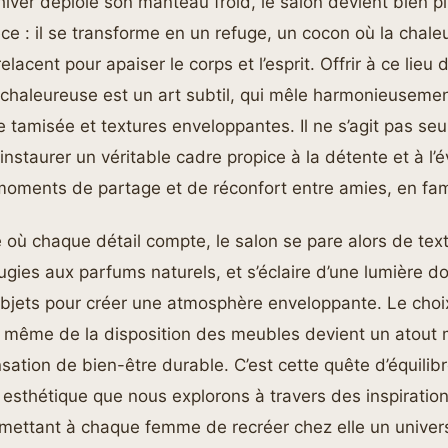
’hiver déploie son manteau froid, le salon devient bien p
ce : il se transforme en un refuge, un cocon où la chaleu
elacent pour apaiser le corps et l’esprit. Offrir à ce lieu 
chaleureuse est un art subtil, qui mêle harmonieusemen
 tamisée et textures enveloppantes. Il ne s’agit pas se
nstaurer un véritable cadre propice à la détente et à l’é
moments de partage et de réconfort entre amies, en fami
où chaque détail compte, le salon se pare alors de text
gies aux parfums naturels, et s’éclaire d’une lumière d
objets pour créer une atmosphère enveloppante. Le choi
t même de la disposition des meubles devient un atout 
nsation de bien-être durable. C’est cette quête d’équilib
t esthétique que nous explorons à travers des inspiration
mettant à chaque femme de recréer chez elle un univers 