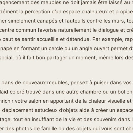
’agencement des meubles ne doit jamais être laissé au h
ndément la perception d’un espace chaleureux et propic
gner simplement canapés et fauteuils contre les murs, to
 centre commun favorise naturellement le dialogue et c
peut se sentir accueillie et détendue. Par exemple, rap
canapé en formant un cercle ou un angle ouvert permet d’
social, où il fait bon partager un moment, même lors de
tir dans de nouveaux meubles, pensez à puiser dans vos
plaid coloré trouvé dans une autre chambre ou un bol e
richir votre salon en apportant de la chaleur visuelle e
e déplacement astucieux d’objets aide à créer un espac
ge, tout en insufflant de la vie et des souvenirs dans 
ser des photos de famille ou des objets qui vous sont ch