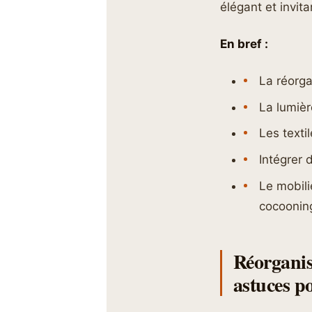
élégant et invit
En bref :
La réorga
La lumiè
Les texti
Intégrer 
Le mobili
cocoonin
Réorganis
astuces p