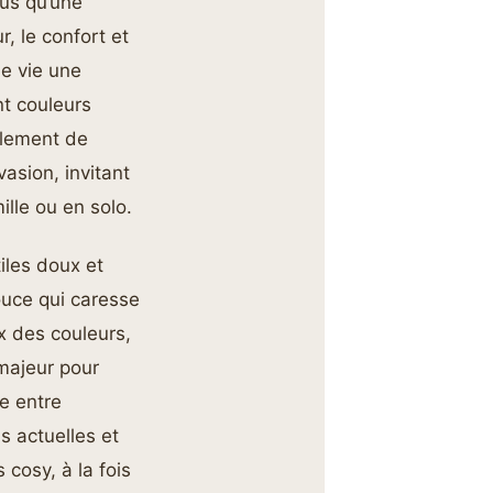
lus qu’une
r, le confort et
de vie une
t couleurs
ulement de
vasion, invitant
lle ou en solo.
iles doux et
ouce qui caresse
x des couleurs,
majeur pour
re entre
s actuelles et
cosy, à la fois