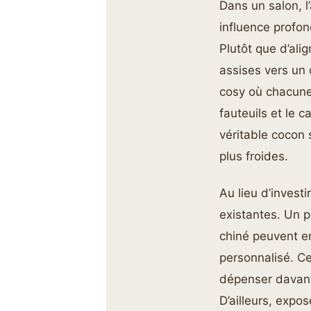
Dans un salon, l
influence profo
Plutôt que d’ali
assises vers un
cosy où chacune 
fauteuils et le 
véritable cocon 
plus froides.
Au lieu d’inves
existantes. Un 
chiné peuvent en
personnalisé. C
dépenser davanta
D’ailleurs, expo