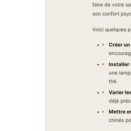
faire de votre s
son confort psy
Voici quelques p
Créer un
encourage
Installer
une lampe
thé.
Varier le
déjà prés
Mettre en
chinés po