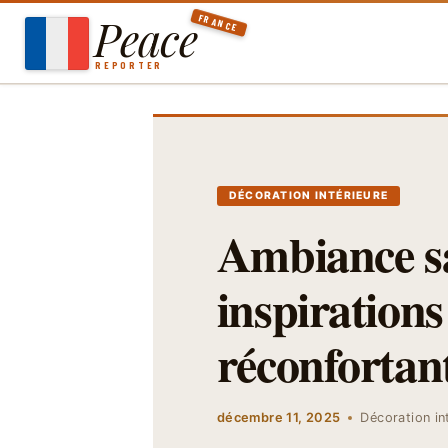
Aller
Peace
FRANCE
au
contenu
REPORTER
DÉCORATION INTÉRIEURE
Ambiance s
inspirations
réconfortant
décembre 11, 2025
Décoration in