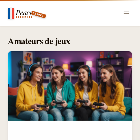
Aller
Peace
au
FRANCE
REPORTER
contenu
Amateurs de jeux