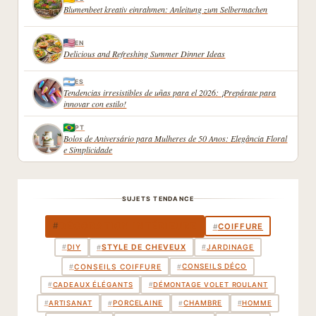
Blumenbeet kreativ einrahmen: Anleitung zum Selbermachen
EN
Delicious and Refreshing Summer Dinner Ideas
ES
Tendencias irresistibles de uñas para el 2026: ¡Prepárate para
innovar con estilo!
PT
Bolos de Aniversário para Mulheres de 50 Anos: Elegância Floral
e Simplicidade
SUJETS TENDANCE
DÉCORATION INTÉRIEURE
#
COIFFURE
#
STYLE DE CHEVEUX
#
DIY
#
JARDINAGE
#
CONSEILS DÉCO
#
CONSEILS COIFFURE
#
#
CADEAUX ÉLÉGANTS
#
DÉMONTAGE VOLET ROULANT
PORCELAINE
CHAMBRE
#
#
#
ARTISANAT
#
HOMME