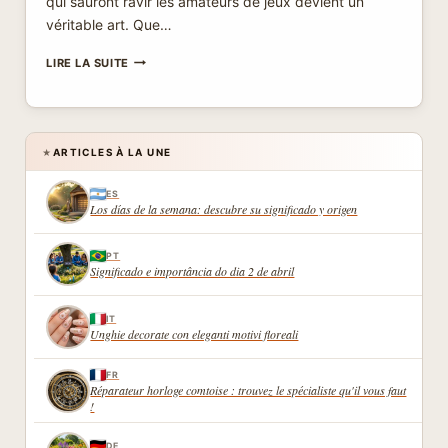
qui sauront ravir les amateurs de jeux devient un
véritable art. Que…
CADEAUX
LIRE LA SUITE
UNIQUES
POUR
AMATEURS
DE
JEUX
ARTICLES À LA UNE
★
—
SURPRISES
ES
ORIGINALES
Los días de la semana: descubre su significado y origen
À
GLISSER
SOUS
PT
Significado e importância do dia 2 de abril
LE
SAPIN
IT
Unghie decorate con eleganti motivi floreali
FR
Réparateur horloge comtoise : trouvez le spécialiste qu'il vous faut
!
DE