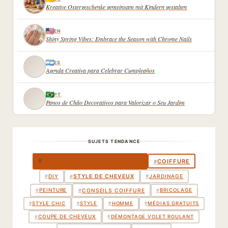
Kreative Ostergeschenke gemeinsam mit Kindern gestalten
EN
Shiny Spring Vibes: Embrace the Season with Chrome Nails
ES
Agenda Creativa para Celebrar Cumpleaños
PT
Panos de Chão Decorativos para Valorizar o Seu Jardim
SUJETS TENDANCE
DÉCORATION INTÉRIEURE
#
COIFFURE
#
STYLE DE CHEVEUX
#
DIY
#
JARDINAGE
#
PEINTURE
BRICOLAGE
#
#
CONSEILS COIFFURE
#
#
STYLE CHIC
#
STYLE
#
HOMME
#
MÉDIAS GRATUITS
COUPE DE CHEVEUX
#
#
DÉMONTAGE VOLET ROULANT