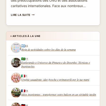
des préoccupations des ONG et des associations
caritatives internationales. Face aux nombreux…
ALLOUER
LIRE LA SUITE
LE
BUDGET
POUR
UN
ENGAGEMENT
ARTICLES À LA UNE
★
HUMANITAIRE
AVEC
ES
ONG
Hoja de actividades sobre los días de la semana
ET
ASSOCIATIONS
PT
CARITATIVES
Explorando o Universo da Pintura e do Desenho: Técnicas e
INTERNATIONALES
Inspirações
IT
Unghie squadrate: idee fresche e primaverili per le tue mani
FR
Idées inspirantes : transformer votre balcon en un véritable jardin
DE