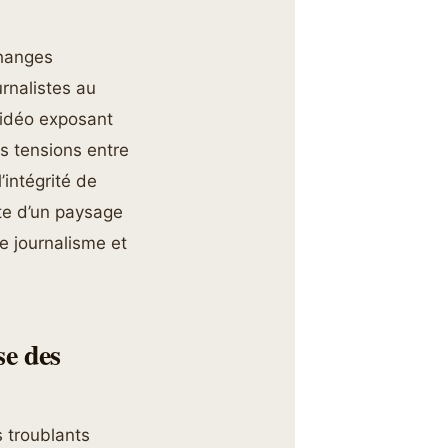
changes
rnalistes au
vidéo exposant
s tensions entre
’intégrité de
xte d’un paysage
e journalisme et
se des
 troublants