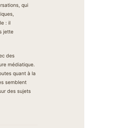
rsations, qui
tiques,
 : il
 jette
ec des
ture médiatique.
outes quant à la
es semblent
sur des sujets