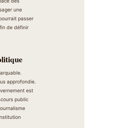
place des
isager une
pourrait passer
in de définir
litique
marquable.
lus approfondie.
ouvernement est
iscours public
 journalisme
nstitution