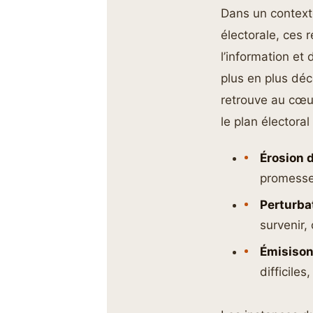
Dans un context
électorale, ces 
l’information et
plus en plus déc
retrouve au cœur
le plan électora
Érosion d
promesse
Perturbat
survenir
Émisison 
difficile