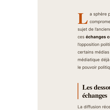
L
a sphère p
compromet
sujet de l’ancie
ces
échanges c
l’opposition pol
certains médias 
médiatique déjà 
le pouvoir politi
Les desso
échanges
La diffusion ré