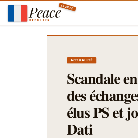
Aller
Peace
FRANCE
au
contenu
REPORTER
ACTUALITÉ
Scandale en 
des échange
élus PS et j
Dati