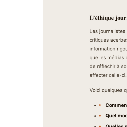
L’éthique jour
Les journalistes
critiques acerb
information rigou
que les médias d
de réfléchir à s
affecter celle-ci.
Voici quelques q
Comment 
Quel modè
Quelles m