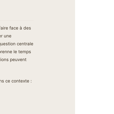
faire face à des
er une
question centrale
 prenne le temps
tions peuvent
ns ce contexte :