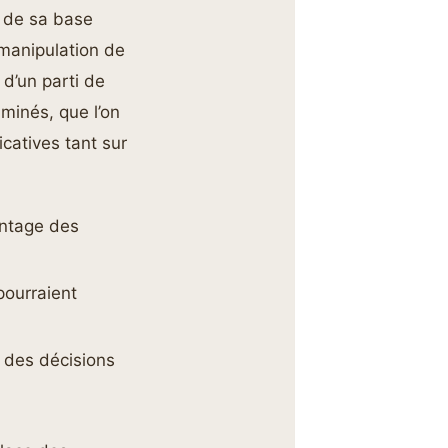
n de sa base
 manipulation de
 d’un parti de
minés, que l’on
catives tant sur
antage des
pourraient
e des décisions