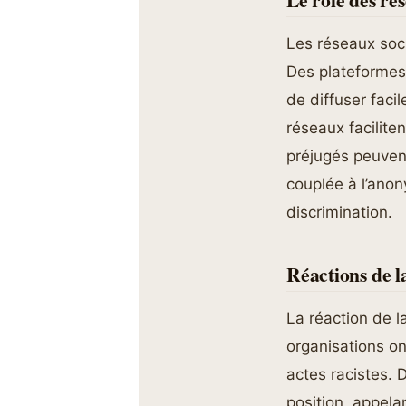
Les réseaux soc
Des plateformes 
de diffuser faci
réseaux facilite
préjugés peuvent
couplée à l’anon
discrimination.
Réactions de l
La réaction de l
organisations o
actes racistes. 
position, appel