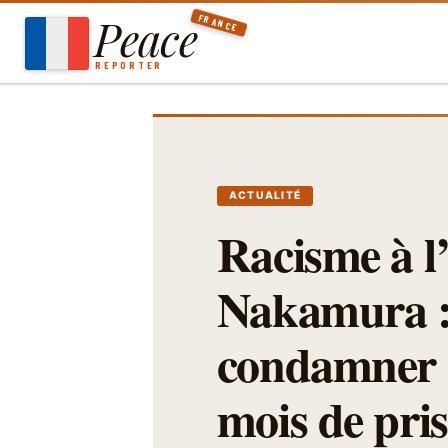
Aller
Peace
FRANCE
au
contenu
REPORTER
ACTUALITÉ
Racisme à l
Nakamura : 
condamner 1
mois de pri