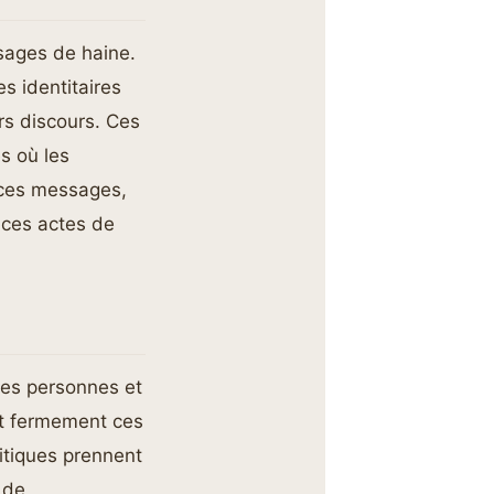
sages de haine.
s identitaires
rs discours. Ces
s où les
e ces messages,
à ces actes de
ses personnes et
nt fermement ces
litiques prennent
 de