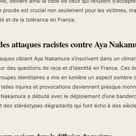
elle, devient ainsi la cible de ceux qui refusent d’accepter
e procès est crucial non seulement pour les victimes, ma
lité et de la tolérance en France.
des attaques racistes contre Aya Naka
taques ciblant Aya Nakamura s’inscrivent dans un climat
ur des questions de race et d’identité en France. Ces d
oupes identitaires a mis en lumière un aspect sombre d
 telles injures et provocations deviennent presque monn
e Nakamura a débuté avec le déploiement d’une banderol
t des stéréotypes dégradants qui font écho à des siècl
seaux sociaux dans la diffusion du racisme