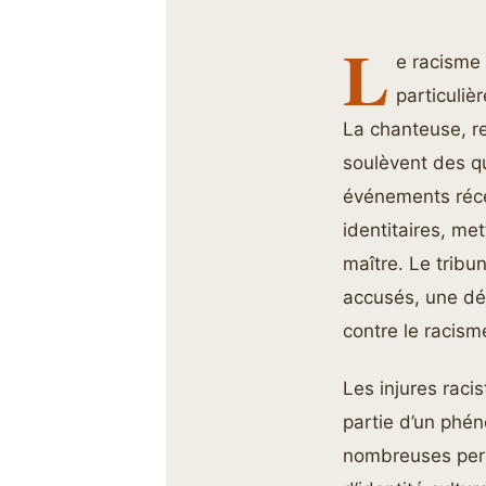
L
e racisme 
particuliè
La chanteuse, re
soulèvent des qu
événements récen
identitaires, me
maître. Le tribu
accusés, une déc
contre le racisme
Les injures raci
partie d’un phé
nombreuses perso