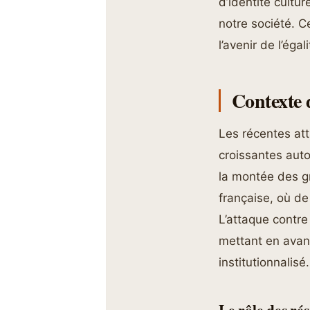
d’identité cultur
notre société. C
l’avenir de l’éga
Contexte 
Les récentes at
croissantes auto
la montée des gr
française, où de
L’attaque contr
mettant en avan
institutionnalisé.
Le rôle des ré