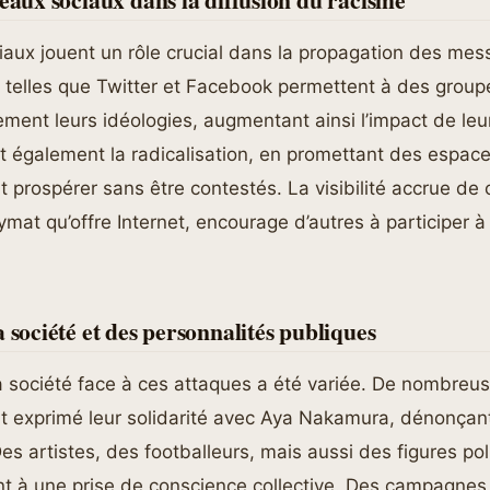
iaux jouent un rôle crucial dans la propagation des mes
telles que Twitter et Facebook permettent à des groupe
lement leurs idéologies, augmentant ainsi l’impact de leu
nt également la radicalisation, en promettant des espace
 prospérer sans être contestés. La visibilité accrue d
ymat qu’offre Internet, encourage d’autres à participer 
a société et des personnalités publiques
a société face à ces attaques a été variée. De nombreu
nt exprimé leur solidarité avec Aya Nakamura, dénonça
Des artistes, des footballeurs, mais aussi des figures po
ant à une prise de conscience collective. Des campagnes