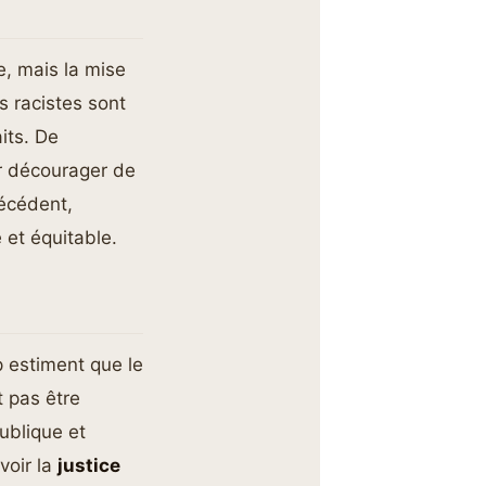
me, mais la mise
s racistes sont
its. De
ur décourager de
récédent,
 et équitable.
p estiment que le
t pas être
publique et
 voir la
justice