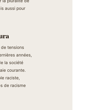
 la pluralité de
is aussi pour
mura
 de tensions
ernières années,
e la société
aie courante.
e raciste,
es de racisme