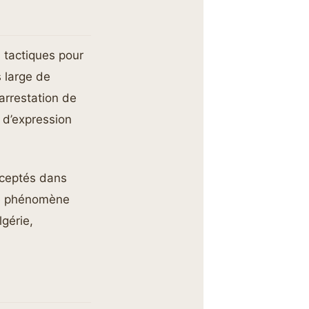
s tactiques pour
s large de
’arrestation de
é d’expression
rceptés dans
 Ce phénomène
lgérie,