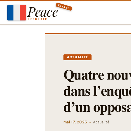
Aller
Peace
FRANCE
au
contenu
REPORTER
ACTUALITÉ
Quatre nouv
dans l’enqu
d’un opposa
mai 17, 2025
Actualité