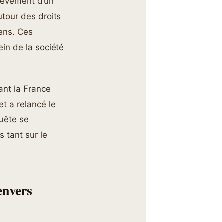
nlèvement d’un
tour des droits
iens. Ces
ein de la société
ant la France
et a relancé le
quête se
 tant sur le
envers