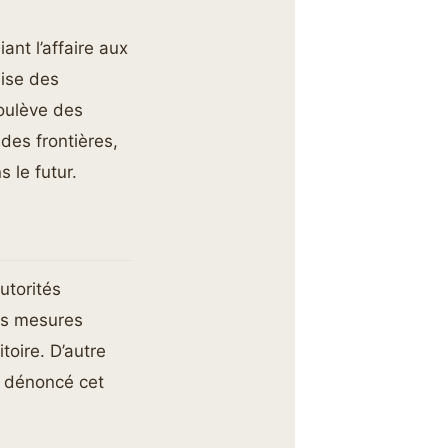
nt l’affaire aux
lise des
soulève des
des frontières,
 le futur.
utorités
es mesures
toire. D’autre
a dénoncé cet