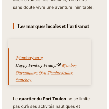
sans doute vivre une aventure inimitable.
Les marques locales et l’artisanat
@femboyberry
Happy Femboy Friday!💖
#femboy
#foryoupage
#fyp
#femboyfriday
#cuteboy
♬ ♡ ᶫᵒᵛᵉᵧₒᵤ ♡ – SoBerBoi
Le
quartier du Port Toulon
ne se limite
pas qu’à ses activités nautiques et